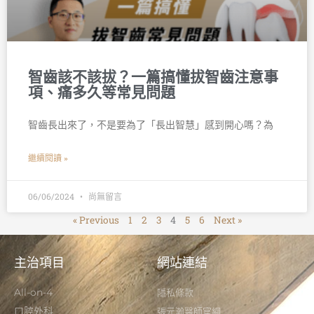
智齒該不該拔？一篇搞懂拔智齒注意事
項、痛多久等常見問題
智齒長出來了，不是要為了「長出智慧」感到開心嗎？為
繼續閱讀 »
06/06/2024
尚無留言
« Previous
1
2
3
4
5
6
Next »
主治項目
網站連結
All-on-4
隱私條款
口腔外科
張元瀚醫師官網