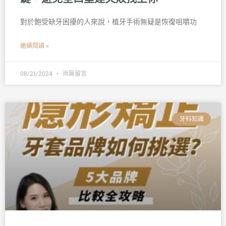
對於飽受缺牙困擾的人來說，植牙手術無疑是恢復咀嚼功
繼續閱讀 »
08/21/2024
尚無留言
牙科知識