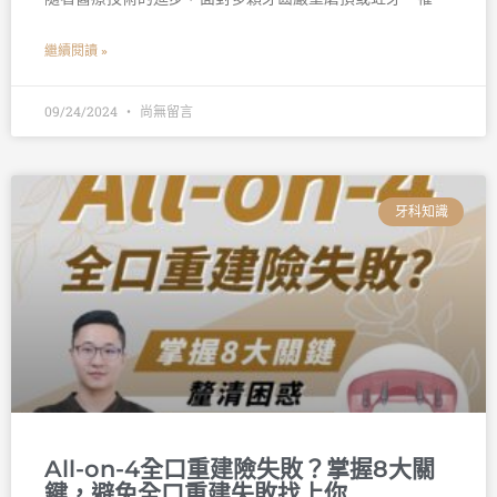
繼續閱讀 »
09/24/2024
尚無留言
牙科知識
All-on-4全口重建險失敗？掌握8大關
鍵，避免全口重建失敗找上你