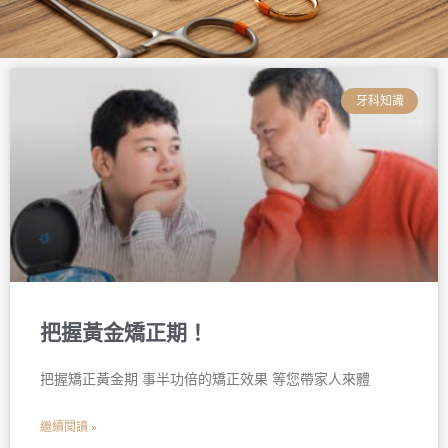
頁
頁
頁
頁
頁
頁
面
面
面
面
面
面
牙科知識
把握黃金矯正期！
把握矯正黃金期 事半功倍的矯正效果 等您帶家人來體
繼續閱讀 »