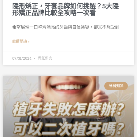
隱形矯正，牙套品牌如何挑選？5大隱
形矯正品牌比較全攻略一次看
希望展現一口整齊漂亮的牙齒與自信笑容，卻又不想受到
繼續閱讀 »
07/31/2024
尚無留言
牙科知識