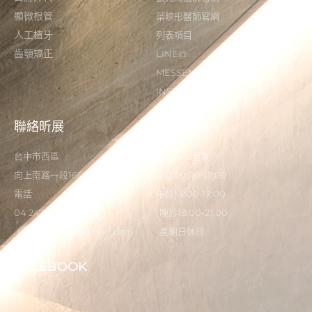
顯微根管
葉映彤醫師官網
人工植牙
列表項目
齒顎矯正
LINE@
MESSENGER
INSTAGRAM
聯絡昕展
營業時間
台中市西區
星期一至星期六
向上南路一段166-5號
早診09:00-12:00
電話
午診14:00-17:00
04 2473 0325
晚診18:00-21:00
flystardental@gmail.com
星期日休診
FACEBOOK