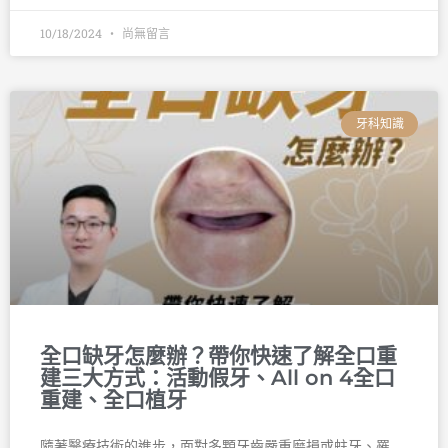
10/18/2024
尚無留言
牙科知識
全口缺牙怎麼辦？帶你快速了解全口重
建三大方式：活動假牙、All on 4全口
重建、全口植牙
隨著醫療技術的進步，面對多顆牙齒嚴重磨損或蛀牙、罹