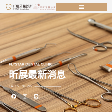
跳
至
主
要
內
容
FLYSTAR DENTAL CLINIC
昕展最新消息
LATEST NEWS
Facebook
Instagram
Line