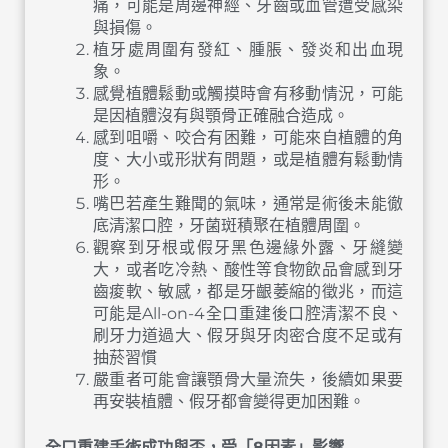
痛，可能是周邊神經、牙齒或血管遭受感染
與損傷。
植牙處周圍有發紅、腫脹、發炎和出血現
象。
感覺植體鬆動或觸摸時會有移動情況，可能
是因植體沒有與顎骨正確融合造成。
感到咀嚼、咬合有困難，可能來自植體的角
度、大小或形狀有問題，或是植體有鬆動情
形。
嘴巴若產生難聞的氣味，通常是術後未能徹
底清潔口腔，牙菌斑積聚在植體周圍。
觀察到牙根或假牙黑色邊緣外露、牙縫變
大，或者吃冷熱、酸性等食物飲品會感到牙
齒痠軟、敏感，都是牙齦萎縮的徵兆，而這
可能是All-on-4全口重建後口腔清潔不良、
刷牙力道過大、假牙與牙肉密合度不足或有
抽菸習慣
嚴重者可能會讓顎骨大量流失，後續如果要
再安裝植體、假牙都會變得更加困難。
全口重建手術成功與否，受「8因素」影響