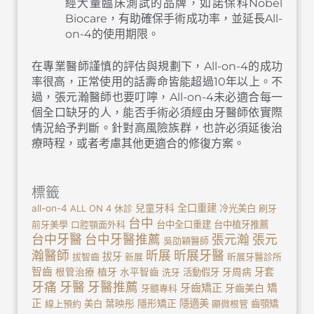
經大量臨床測試的品牌，如諾保科Nobel
Biocare，有助確保手術成功率，並延長All-
on-4的使用期限。
在專業醫師謹慎的評估與規劃下，All-on-4的成功
率很高，正常使用的話壽命皆能超過10年以上。不
過，張元瀚醫師也要叮嚀，All-on-4未必適合每一
個全口缺牙的人，能否手術必須經由牙醫師依實際
情況給予判斷。針對高風險族群，也許必須延後治
療時程，或者考慮其他更適合的修復方案。
標籤
全口重建
all-on-4
ALL ON 4
休診
兒童牙科
冷光美白
刷牙
台中
前牙美學
口腔顎面外科
台中全口重建
台中植牙推薦
台中牙醫
台中牙醫推薦
張元瀚
張元
吳劭穎醫師
瀚醫師
昕展
昕展牙醫
拔牙
拔智齒
新展
昕展牙醫診所
智齒
植牙
牙套
根管治療
水平智齒
洗牙
活動假牙
牙周病
牙痛
牙醫
牙醫推薦
牙齒矯正
牙齒美白
矯
牙髓專科
正
隱適美
線上預約
美白
葉映彤
隱形矯正
顯微根管
齒顎矯