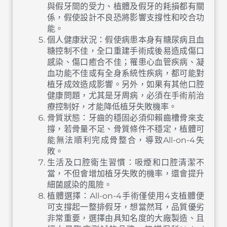
與假牙間的受力、植體及假牙的耗損都有關
係，假使設計不良恐將影響支撐性和咬合功
能。
個人健康狀況：假使病患本身有糖尿病且血
糖控制不佳，全口重建手術成後易造成傷口
感染、傷口癒合不佳；罹患心血管疾病、凝
血功能不佳或有全身系統性疾病，都可能對
植牙成效造成影響。另外，如果有其他口腔
健康問題，尤其是牙周病，必須在手術前治
療控制好，才能降低植牙失敗機率。
骨質狀態：牙齒的穩固必須仰賴齒槽骨來支
撐，若骨量不足、骨質條件不穩定，植體可
能無法順利完成骨整合，導致All-on-4失
敗。
生活及口腔衛生習慣：吸煙和口腔清潔不
當，不但會增加植牙失敗的機率，還會提升
細菌感染的風險。
植體選擇：All-on-4手術僅使用4支植體便
可支撐起一整排假牙，想當然耳，品質優劣
非常重要，選擇由具知名度的大廠製造、且