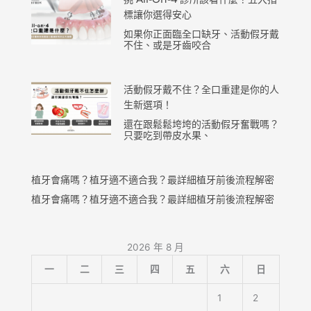
標讓你選得安心
如果你正面臨全口缺牙、活動假牙戴
不住、或是牙齒咬合
活動假牙戴不住？全口重建是你的人
生新選項！
還在跟鬆鬆垮垮的活動假牙奮戰嗎？
只要吃到帶皮水果、
植牙會痛嗎？植牙適不適合我？最詳細植牙前後流程解密
植牙會痛嗎？植牙適不適合我？最詳細植牙前後流程解密
2026 年 8 月
一
二
三
四
五
六
日
1
2