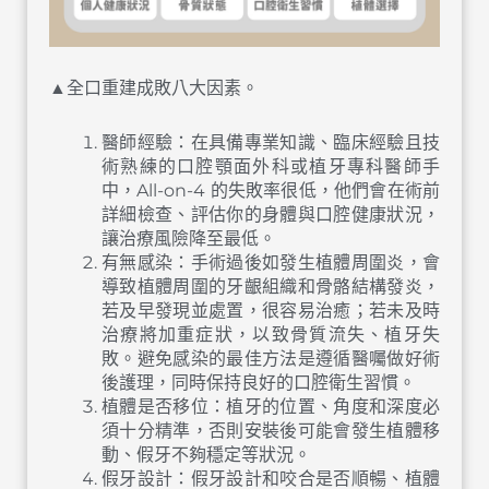
▲全口重建成敗八大因素。
醫師經驗：在具備專業知識、臨床經驗且技
術熟練的口腔顎面外科或植牙專科醫師手
中，All-on-4 的失敗率很低，他們會在術前
詳細檢查、評估你的身體與口腔健康狀況，
讓治療風險降至最低。
有無感染：手術過後如發生植體周圍炎，會
導致植體周圍的牙齦組織和骨骼結構發炎，
若及早發現並處置，很容易治癒；若未及時
治療將加重症狀，以致骨質流失、植牙失
敗。避免感染的最佳方法是遵循醫囑做好術
後護理，同時保持良好的口腔衛生習慣。
植體是否移位：植牙的位置、角度和深度必
須十分精準，否則安裝後可能會發生植體移
動、假牙不夠穩定等狀況。
假牙設計：假牙設計和咬合是否順暢、植體