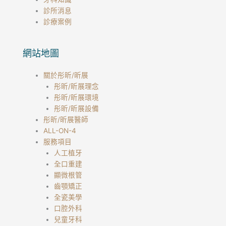
診所消息
診療案例
網站地圖
關於彤昕/昕展
彤昕/昕展理念
彤昕/昕展環境
彤昕/昕展設備
彤昕/昕展醫師
ALL-ON-4
服務項目
人工植牙
全口重建
顯微根管
齒顎矯正
全瓷美學
口腔外科
兒童牙科