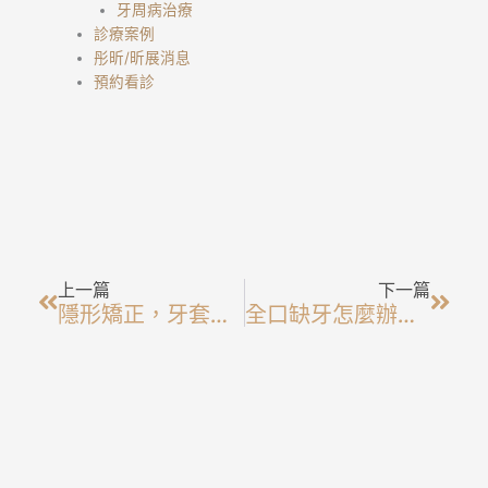
牙周病治療
診療案例
彤昕/昕展消息
預約看診
上一頁
下一
上一篇
下一篇
隱形矯正，牙套品牌如何挑選？5大隱形矯正品牌比較全攻略一次看
全口缺牙怎麼辦？帶你快速了解全口重建三大方式：活動假牙、All On 4全口重建、全口植牙