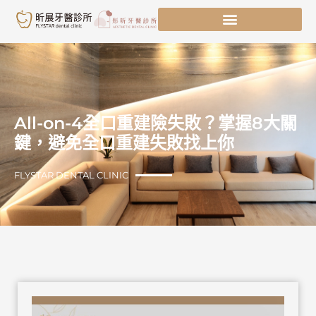
跳
至
主
要
內
容
All-on-4全口重建險失敗？掌握8大關
鍵，避免全口重建失敗找上你
FLYSTAR DENTAL CLINIC