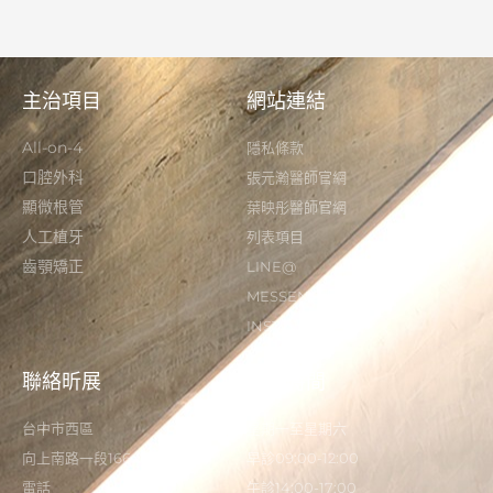
主治項目
網站連結
All-on-4
隱私條款
口腔外科
張元瀚醫師官網
顯微根管
葉映彤醫師官網
人工植牙
列表項目
齒顎矯正
LINE@
MESSENGER
INSTAGRAM
聯絡昕展
營業時間
台中市西區
星期一至星期六
向上南路一段166-5號
早診09:00-12:00
電話
午診14:00-17:00