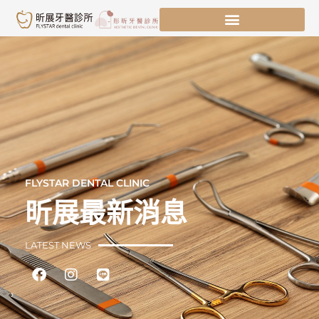
跳
至
主
要
內
容
FLYSTAR DENTAL CLINIC
昕展最新消息
LATEST NEWS
Facebook
Instagram
Line