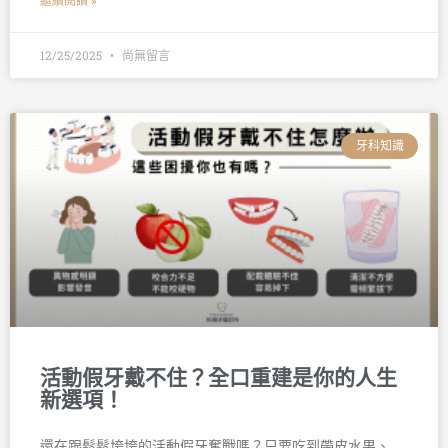
繼續閱讀 »
12/25/2025
尚無留言
牙科知識
活動假牙戴不住？全口重建是你的人生
新選項！
還在跟鬆鬆垮垮的活動假牙奮戰嗎？只要吃到帶皮水果、