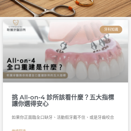
頁
頁
頁
頁
頁
頁
面
面
面
面
面
面
牙科知識
挑 All-on-4 診所該看什麼？五大指標
讓你選得安心
如果你正面臨全口缺牙、活動假牙戴不住、或是牙齒咬合