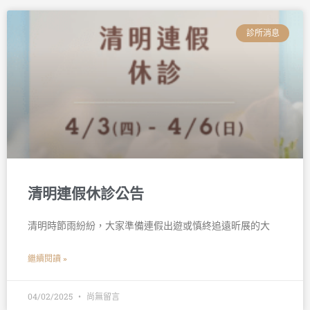
診所消息
清明連假休診公告
清明時節雨紛紛，大家準備連假出遊或慎終追遠昕展的大
繼續閱讀 »
04/02/2025
尚無留言