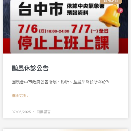
診所消息
颱風休診公告
因應台中市政府公告昕展、彤昕、益展牙醫診所將於7/
繼續閱讀 »
07/06/2025
尚無留言