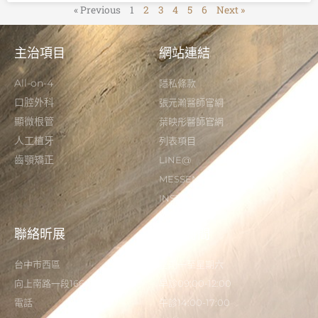
« Previous
1
2
3
4
5
6
Next »
主治項目
網站連結
All-on-4
隱私條款
口腔外科
張元瀚醫師官網
顯微根管
葉映彤醫師官網
人工植牙
列表項目
齒顎矯正
LINE@
MESSENGER
INSTAGRAM
聯絡昕展
營業時間
台中市西區
星期一至星期六
向上南路一段166-5號
早診09:00-12:00
電話
午診14:00-17:00