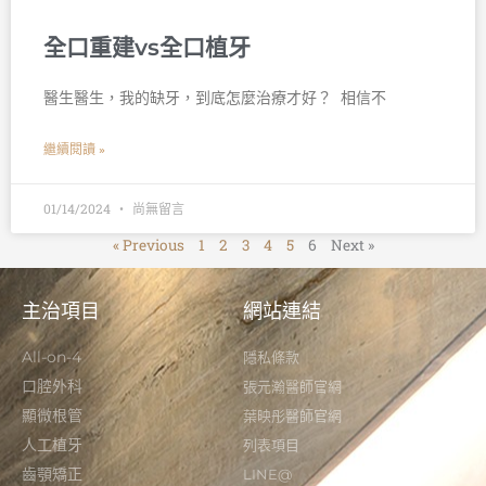
全口重建vs全口植牙
醫生醫生，我的缺牙，到底怎麼治療才好？ 󠀠 相信不
繼續閱讀 »
01/14/2024
尚無留言
« Previous
1
2
3
4
5
6
Next »
主治項目
網站連結
All-on-4
隱私條款
口腔外科
張元瀚醫師官網
顯微根管
葉映彤醫師官網
人工植牙
列表項目
齒顎矯正
LINE@