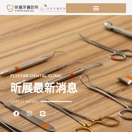
跳
至
主
要
內
容
FLYSTAR DENTAL CLINIC
昕展最新消息
LATEST NEWS
Facebook
Instagram
Line