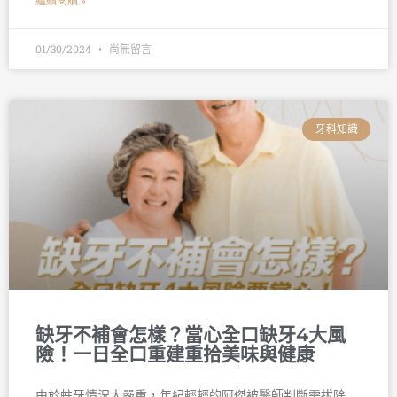
繼續閱讀 »
01/30/2024
尚無留言
牙科知識
缺牙不補會怎樣？當心全口缺牙4大風
險！一日全口重建重拾美味與健康
由於蛀牙情況太嚴重，年紀輕輕的阿傑被醫師判斷需拔除