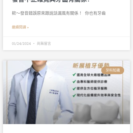
欸～發音錯誤原來跟說話漏風有關係！ 󠀠 你也有牙齒
繼續閱讀 »
01/24/2024
尚無留言
牙科知識