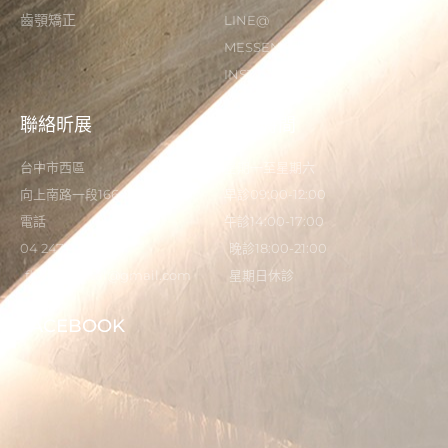
齒顎矯正
LINE@
MESSENGER
INSTAGRAM
聯絡昕展
營業時間
台中市西區
星期一至星期六
向上南路一段166-5號
早診09:00-12:00
電話
午診14:00-17:00
04 2473 0325
晚診18:00-21:00
flystardental@gmail.com
星期日休診
FACEBOOK