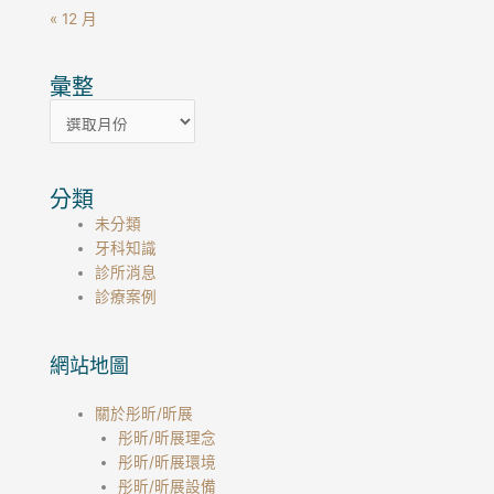
« 12 月
彙整
彙
整
分類
未分類
牙科知識
診所消息
診療案例
網站地圖
關於彤昕/昕展
彤昕/昕展理念
彤昕/昕展環境
彤昕/昕展設備