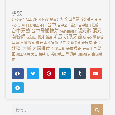
標籤
全口重建
all-on-4
ALL ON 4
休診
兒童牙科
冷光美白
刷牙
台中
前牙美學
口腔顎面外科
台中全口重建
台中植牙推薦
台中牙醫
台中牙醫推薦
張元瀚
張元
吳劭穎醫師
瀚醫師
昕展
昕展牙醫
拔牙
拔智齒
新展
昕展牙醫診所
智齒
植牙
牙套
根管治療
水平智齒
洗牙
活動假牙
牙周病
牙痛
牙醫
牙醫推薦
牙齒矯正
牙齒美白
矯
牙髓專科
正
隱適美
線上預約
美白
葉映彤
隱形矯正
顯微根管
齒顎矯
正
搜
尋