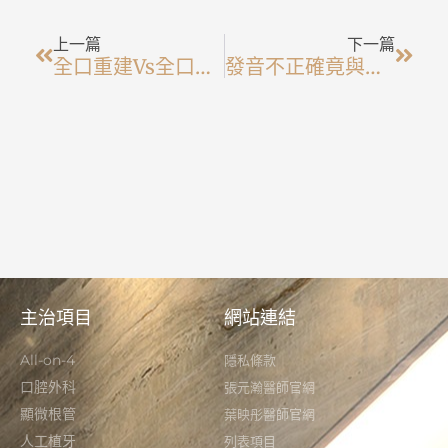
上一頁
下一
上一篇
下一篇
全口重建vs全口植牙
發音不正確竟與牙齒有關係?
主治項目
網站連結
All-on-4
隱私條款
口腔外科
張元瀚醫師官網
顯微根管
葉映彤醫師官網
人工植牙
列表項目