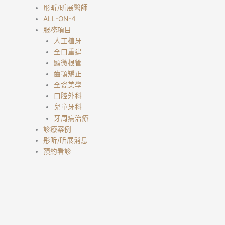
彤昕/昕展醫師
ALL-ON-4
服務項目
人工植牙
全口重建
顯微根管
齒顎矯正
全瓷美學
口腔外科
兒童牙科
牙周病治療
診療案例
彤昕/昕展消息
預約看診