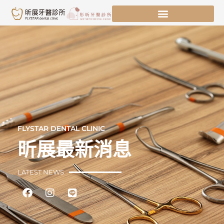
跳
至
主
要
內
容
FLYSTAR DENTAL CLINIC
昕展最新消息
LATEST NEWS
Facebook
Instagram
Line