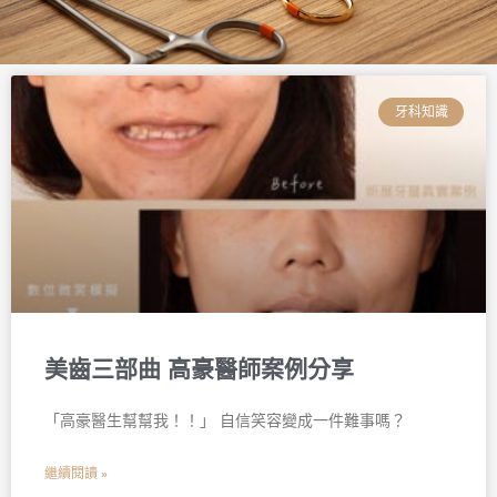
頁
頁
頁
頁
頁
頁
面
面
面
面
面
面
牙科知識
美齒三部曲 高豪醫師案例分享
󠀠「高豪醫生幫幫我！！」 自信笑容變成一件難事嗎？
繼續閱讀 »