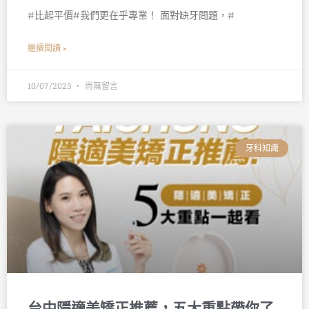
󠀠󠀠#比起平價#我們更在乎專業！ 面對缺牙問題，#
繼續閱讀 »
10/07/2023
尚無留言
牙科知識
台中隱適美矯正推薦，五大重點帶你了