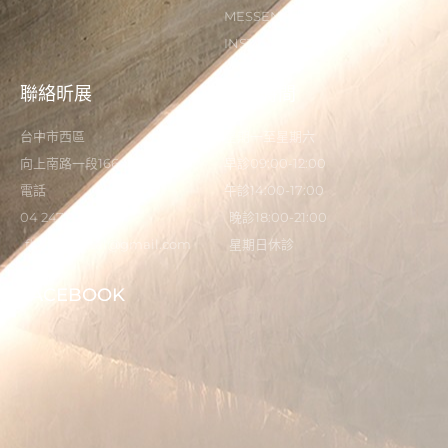
MESSENGER
INSTAGRAM
聯絡昕展
營業時間
台中市西區
星期一至星期六
向上南路一段166-5號
早診09:00-12:00
電話
午診14:00-17:00
04 2473 0325
晚診18:00-21:00
flystardental@gmail.com
星期日休診
FACEBOOK