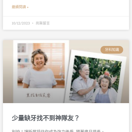
繼續閱讀 »
10/12/2023
尚無留言
牙科知識
少量缺牙找不到神隊友？
別怕！讓昕展接住你成為強力後盾 󠀠 隨著歲月增長，