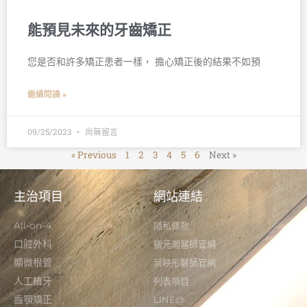
能預見未來的牙齒矯正
您是否和許多矯正患者一樣， 擔心矯正後的結果不如預
繼續閱讀 »
09/25/2023
尚無留言
« Previous
1
2
3
4
5
6
Next »
主治項目
網站連結
All-on-4
隱私條款
口腔外科
張元瀚醫師官網
顯微根管
葉映彤醫師官網
人工植牙
列表項目
齒顎矯正
LINE@