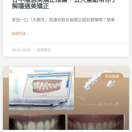
解隱適美矯正
害怕一口「大鋼牙」而讓你對牙齒矯正感到猶豫嗎？隨著
繼續閱讀 »
09/27/2023
尚無留言
牙科知識