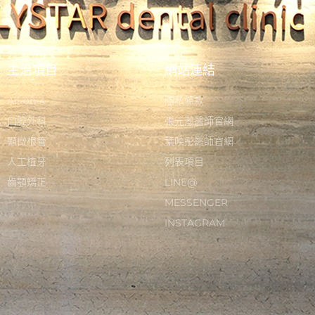
主治項目
網站連結
All-on-4
隱私條款
口腔外科
張元瀚醫師官網
顯微根管
葉映彤醫師官網
人工植牙
列表項目
齒顎矯正
LINE@
MESSENGER
INSTAGRAM