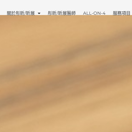
關於彤昕/昕展
彤昕/昕展醫師
ALL-ON-4
服務項目