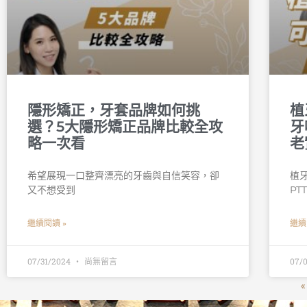
隱形矯正，牙套品牌如何挑
植
選？5大隱形矯正品牌比較全攻
牙
略一次看
老
希望展現一口整齊漂亮的牙齒與自信笑容，卻
植
又不想受到
PT
繼續閱讀 »
繼續
07/31/2024
尚無留言
07/
«