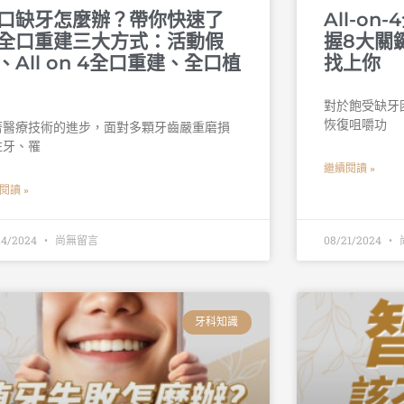
口缺牙怎麼辦？帶你快速了
All-o
全口重建三大方式：活動假
握8大關
、All on 4全口重建、全口植
找上你
對於飽受缺牙
恢復咀嚼功
著醫療技術的進步，面對多顆牙齒嚴重磨損
蛀牙、罹
繼續閱讀 »
閱讀 »
24/2024
尚無留言
08/21/2024
牙科知識