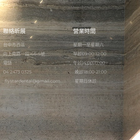
聯絡昕展
營業時間
台中市西區
星期一至星期六
向上南路一段166-5號
早診09:00-12:00
電話
午診14:00-17:00
04 2473 0325
晚診18:00-21:00
flystardental@gmail.com
星期日休診