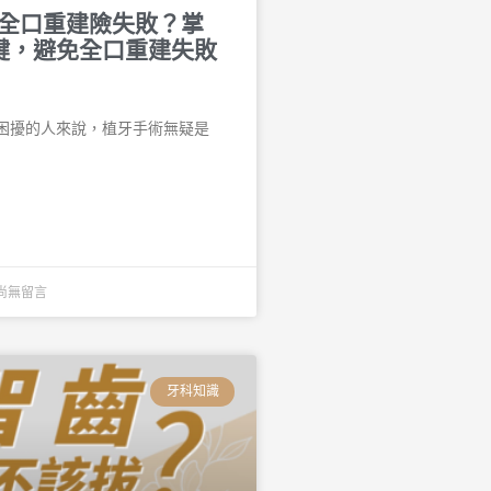
n-4全口重建險失敗？掌
鍵，避免全口重建失敗
困擾的人來說，植牙手術無疑是
尚無留言
牙科知識