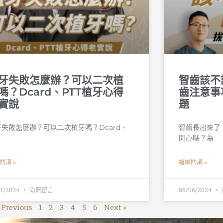
牙失敗怎麼辦？可以二次植
智齒該不
嗎？Dcard、PTT植牙心得
齒注意事
實說
題
牙失敗怎麼辦？可以二次植牙嗎？Dcard、
智齒長出來了
T
開心嗎？為
閱讀 »
繼續閱讀 »
01/2024
尚無留言
06/06/2024
 Previous
1
2
3
4
5
6
Next »