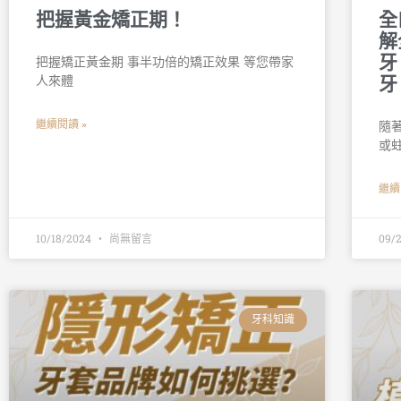
把握黃金矯正期！
全
解
牙
把握矯正黃金期 事半功倍的矯正效果 等您帶家
人來體
牙
繼續閱讀 »
隨
或
繼續
10/18/2024
尚無留言
09/
牙科知識