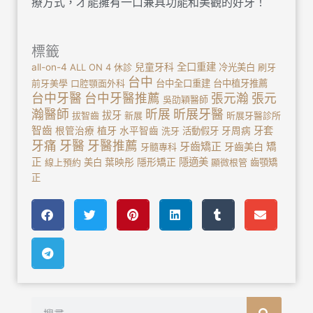
療方式，才能擁有一口兼具功能和美觀的好牙！
標籤
全口重建
all-on-4
ALL ON 4
休診
兒童牙科
冷光美白
刷牙
台中
前牙美學
口腔顎面外科
台中全口重建
台中植牙推薦
台中牙醫
台中牙醫推薦
張元瀚
張元
吳劭穎醫師
瀚醫師
昕展
昕展牙醫
拔牙
拔智齒
新展
昕展牙醫診所
智齒
植牙
牙套
根管治療
水平智齒
洗牙
活動假牙
牙周病
牙痛
牙醫
牙醫推薦
牙齒矯正
牙齒美白
矯
牙髓專科
正
隱適美
線上預約
美白
葉映彤
隱形矯正
顯微根管
齒顎矯
正
搜