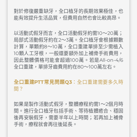
對於修復嚴重缺牙，全口植牙的長期效果極佳，也
能有效提升生活品質，但費用自然也會比較高昂。
以活動式假牙而言，全口活動假牙約需10～20萬；
局部式活動假牙約在2～3萬。全口植牙會根據顆數
計算，單顆約8～10萬，全口重建單排至少需植入
10顆人工牙根，一般還要額外加上補骨手術費用，
因此整體價格可能會超過100萬。若是All-on-4/6
全口重建，單排牙齒費用約在80～100萬左右。
全口重建
PTT
常見問題
Q3
：全口重建需要多久時
間？
如果是製作活動式假牙，整體療程約需1～2個月時
間。進行全口植牙包括手術、等待植體癒合、穩固
後再安裝假牙，需要半年以上時間；若再加上補骨
手術，療程就會再往後延長。