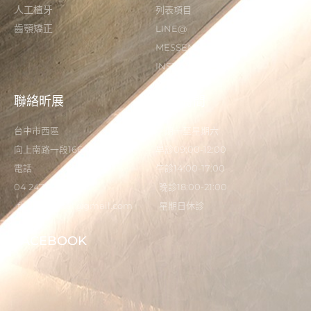
人工植牙
列表項目
齒顎矯正
LINE@
MESSENGER
INSTAGRAM
聯絡昕展
營業時間
台中市西區
星期一至星期六
向上南路一段166-5號
早診09:00-12:00
電話
午診14:00-17:00
04 2473 0325
晚診18:00-21:00
flystardental@gmail.com
星期日休診
FACEBOOK