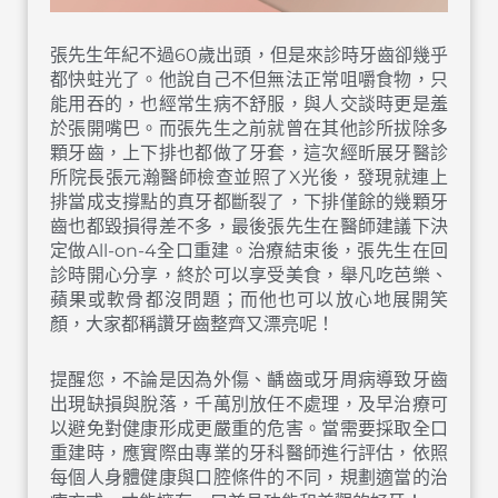
張先生年紀不過60歲出頭，但是來診時牙齒卻幾乎
都快蛀光了。他說自己不但無法正常咀嚼食物，只
能用吞的，也經常生病不舒服，與人交談時更是羞
於張開嘴巴。而張先生之前就曾在其他診所拔除多
顆牙齒，上下排也都做了牙套，這次經昕展牙醫診
所院長張元瀚醫師檢查並照了X光後，發現就連上
排當成支撐點的真牙都斷裂了，下排僅餘的幾顆牙
齒也都毀損得差不多，最後張先生在醫師建議下決
定做All-on-4全口重建。治療結束後，張先生在回
診時開心分享，終於可以享受美食，舉凡吃芭樂、
蘋果或軟骨都沒問題；而他也可以放心地展開笑
顏，大家都稱讚牙齒整齊又漂亮呢！
提醒您，不論是因為外傷、齲齒或牙周病導致牙齒
出現缺損與脫落，千萬別放任不處理，及早治療可
以避免對健康形成更嚴重的危害。當需要採取全口
重建時，應實際由專業的牙科醫師進行評估，依照
每個人身體健康與口腔條件的不同，規劃適當的治