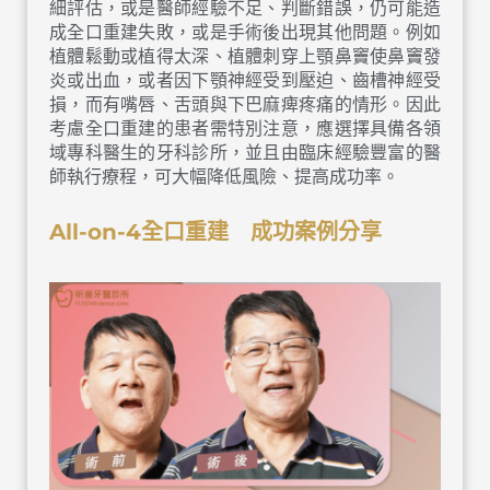
細評估，或是醫師經驗不足、判斷錯誤，仍可能造
成全口重建失敗，或是手術後出現其他問題。例如
植體鬆動或植得太深、植體刺穿上顎鼻竇使鼻竇發
炎或出血，或者因下顎神經受到壓迫、齒槽神經受
損，而有嘴唇、舌頭與下巴麻痺疼痛的情形。因此
考慮全口重建的患者需特別注意，應選擇具備各領
域專科醫生的牙科診所，並且由臨床經驗豐富的醫
師執行療程，可大幅降低風險、提高成功率。
All-on-4全口重建 成功案例分享