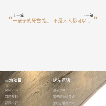
上一頁
下一
上一篇
下一篇
一輩子的牙齒 指用一天就能完成？
不是人人都可以做all-On-4!
主治項目
網站連結
All-on-4
隱私條款
口腔外科
張元瀚醫師官網
顯微根管
葉映彤醫師官網