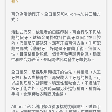
些？
可分為活動假牙、全口植牙和All-on-4/6共三種方
式：
活動式假牙：依患者的口腔印製、可自行取下與裝
戴的假牙，透過金屬掛鉤扣住真牙以固定在口腔
內。假使是局部缺牙、還有牙齒可供支撐，則可配
戴局部式活動假牙。好處是不需動手術、無侵入
性，且價格相對較低；但會有較明顯異物感，穩定
性和咬合力較低，長時間也容易發生牙齦萎縮。
全口植牙：是採取單顆植牙的做法，將植體（人工
牙根）植入齒槽骨中，再安裝人工牙冠的技術。可
以達到理想的舒適度、穩定性和咬合力，不過除了
植牙手術之外，必要時尚需另外進行補骨、補肉等
手術，會耗費較多時間與金錢。
All-on-4/6：利用類似斜張橋的力學設計，透過手