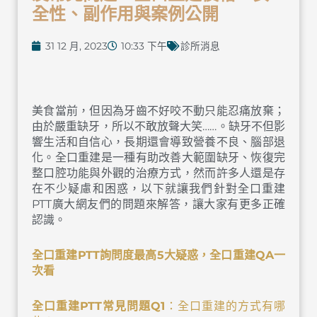
全性、副作用與案例公開
31 12 月, 2023
10:33 下午
診所消息
美食當前，但因為牙齒不好咬不動只能忍痛放棄；
由於嚴重缺牙，所以不敢放聲大笑……。缺牙不但影
響生活和自信心，長期還會導致營養不良、腦部退
化。全口重建是一種有助改善大範圍缺牙、恢復完
整口腔功能與外觀的治療方式，然而許多人還是存
在不少疑慮和困惑，以下就讓我們針對全口重建
PTT廣大網友們的問題來解答，讓大家有更多正確
認識。
全口重建
PTT
詢問度最高
5
大疑惑，
全口重建
QA
一
次看
全口重建
PTT
常見問題
Q1
：全口重建的方式有哪