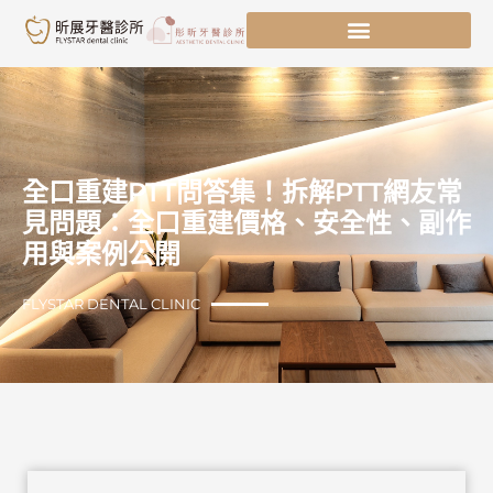
跳
至
主
要
內
容
全口重建PTT問答集！拆解PTT網友常
見問題：全口重建價格、安全性、副作
用與案例公開
FLYSTAR DENTAL CLINIC