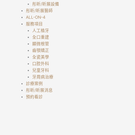
彤昕/昕展設備
彤昕/昕展醫師
ALL-ON-4
服務項目
人工植牙
全口重建
顯微根管
齒顎矯正
全瓷美學
口腔外科
兒童牙科
牙周病治療
診療案例
彤昕/昕展消息
預約看診