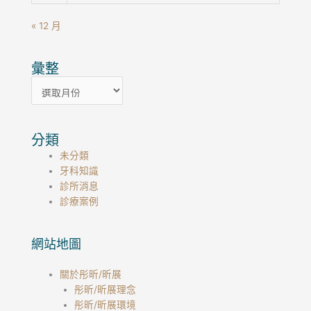
« 12 月
彙整
彙
整
分類
未分類
牙科知識
診所消息
診療案例
網站地圖
關於彤昕/昕展
彤昕/昕展理念
彤昕/昕展環境