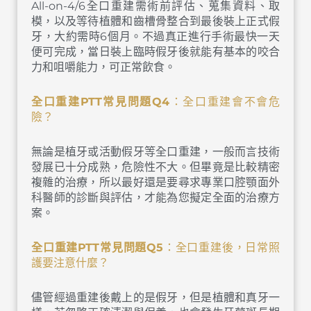
All-on-4/6全口重建需術前評估、蒐集資料、取
模，以及等待植體和齒槽骨整合到最後裝上正式假
牙，大約需時6個月。不過真正進行手術最快一天
便可完成，當日裝上臨時假牙後就能有基本的咬合
力和咀嚼能力，可正常飲食。
全口重建
PTT
常見問題
Q4
：全口重建會不會危
險？
無論是植牙或活動假牙等全口重建，一般而言技術
發展已十分成熟，危險性不大。但畢竟是比較精密
複雜的治療，所以最好還是要尋求專業口腔顎面外
科醫師的診斷與評估，才能為您擬定全面的治療方
案。
全口重建
PTT
常見問題
Q5
：全口重建後，日常照
護要注意什麼？
儘管經過重建後戴上的是假牙，但是植體和真牙一