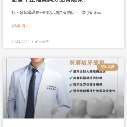
欸～發音錯誤原來跟說話漏風有關係！ 󠀠 你也有牙齒
繼續閱讀 »
01/24/2024
尚無留言
牙科知識