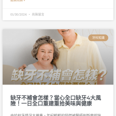
繼續閱讀 »
01/30/2024
尚無留言
牙科知識
缺牙不補會怎樣？當心全口缺牙4大風
險！一日全口重建重拾美味與健康
由於蛀牙情況太嚴重，年紀輕輕的阿傑被醫師判斷需拔除