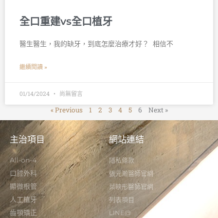
全口重建vs全口植牙
醫生醫生，我的缺牙，到底怎麼治療才好？ 󠀠 相信不
繼續閱讀 »
01/14/2024
尚無留言
« Previous
1
2
3
4
5
6
Next »
主治項目
網站連結
All-on-4
隱私條款
口腔外科
張元瀚醫師官網
顯微根管
葉映彤醫師官網
人工植牙
列表項目
齒顎矯正
LINE@