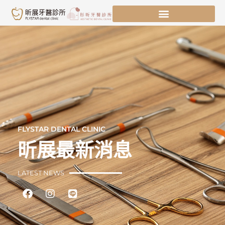
跳
至
主
要
內
容
FLYSTAR DENTAL CLINIC
昕展最新消息
LATEST NEWS
Facebook
Instagram
Line