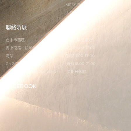
MESSENGER
INSTAGRAM
聯絡昕展
營業時間
台中市西區
星期一至星期六
向上南路一段166-5號
早診09:00-12:00
電話
午診14:00-17:00
04 2473 0325
晚診18:00-21:00
flystardental@gmail.com
星期日休診
FACEBOOK