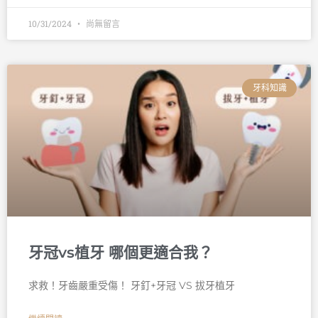
10/31/2024
尚無留言
牙科知識
牙冠vs植牙 哪個更適合我？
求救！牙齒嚴重受傷！ 牙釘+牙冠 VS 拔牙植牙