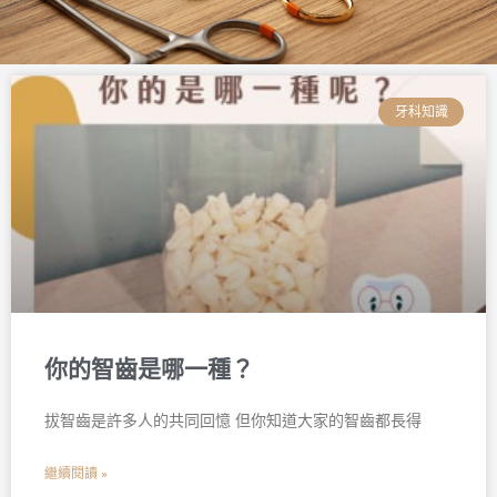
頁
頁
頁
頁
頁
頁
面
面
面
面
面
面
牙科知識
你的智齒是哪一種？
拔智齒是許多人的共同回憶 但你知道大家的智齒都長得
繼續閱讀 »