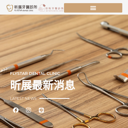
跳
至
主
要
內
容
FLYSTAR DENTAL CLINIC
昕展最新消息
LATEST NEWS
Facebook
Instagram
Line