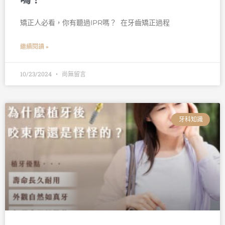
矯正人必看，你有聽過IPR嗎？ 󠀠 在牙齒矯正過程
繼續閱讀 »
10/23/2024
尚無留言
牙科知識