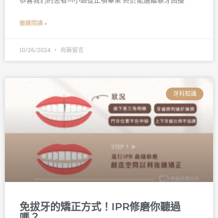
恭喜我們的患者M小姐從正顎畢業 終於能遠離暴牙困擾
繼續閱讀 »
10/26/2024
尚無留言
牙科知識
免拔牙的矯正方式！IPR修磨你聽過
嗎？