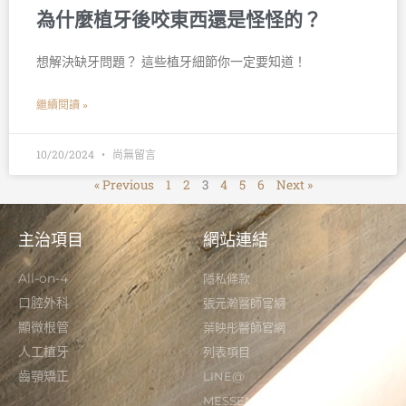
為什麼植牙後咬東西還是怪怪的？
想解決缺牙問題？ 這些植牙細節你一定要知道！ 󠀠
繼續閱讀 »
10/20/2024
尚無留言
« Previous
1
2
3
4
5
6
Next »
主治項目
網站連結
All-on-4
隱私條款
口腔外科
張元瀚醫師官網
顯微根管
葉映彤醫師官網
人工植牙
列表項目
齒顎矯正
LINE@
MESSENGER