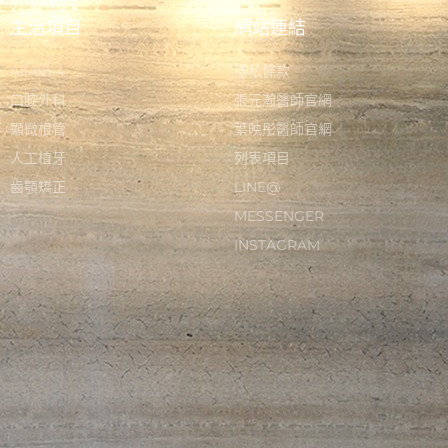
主治項目
網站連結
All-on-4
隱私條款
口腔外科
張元瀚醫師官網
顯微根管
葉映彤醫師官網
人工植牙
列表項目
齒顎矯正
LINE@
MESSENGER
INSTAGRAM