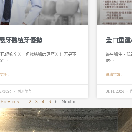
展牙醫植牙優勢
全口重建
牙已經夠辛苦，但找錯醫師更痛苦！ 若是不
醫生醫生，我的
挑選，
信不
閱讀 »
繼續閱讀 »
22/2024
尚無留言
01/14/2024
 Previous
1
2
3
4
5
6
Next »