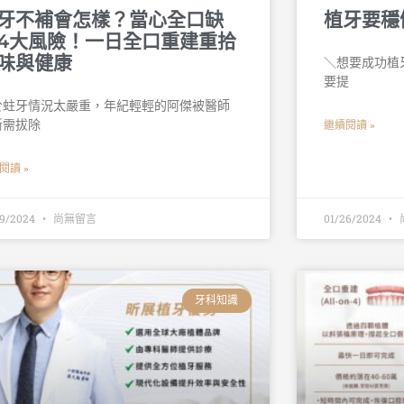
牙不補會怎樣？當心全口缺
植牙要穩
4大風險！一日全口重建重拾
味與健康
＼想要成功植牙
要提
於蛀牙情況太嚴重，年紀輕輕的阿傑被醫師
斷需拔除
繼續閱讀 »
閱讀 »
29/2024
尚無留言
01/26/2024
牙科知識