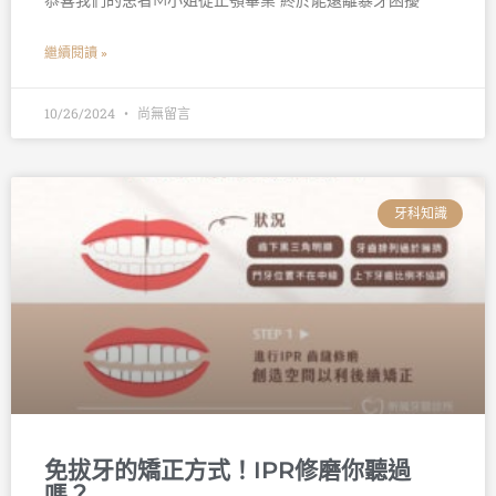
恭喜我們的患者M小姐從正顎畢業 終於能遠離暴牙困擾
繼續閱讀 »
10/26/2024
尚無留言
牙科知識
免拔牙的矯正方式！IPR修磨你聽過
嗎？