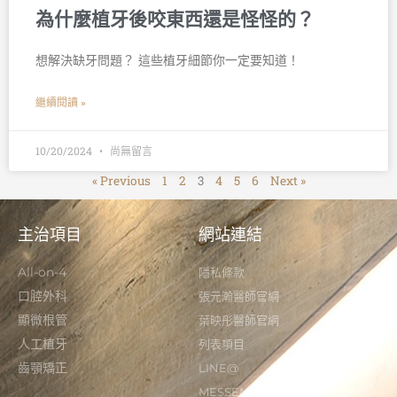
為什麼植牙後咬東西還是怪怪的？
想解決缺牙問題？ 這些植牙細節你一定要知道！ 󠀠
繼續閱讀 »
10/20/2024
尚無留言
« Previous
1
2
3
4
5
6
Next »
主治項目
網站連結
All-on-4
隱私條款
口腔外科
張元瀚醫師官網
顯微根管
葉映彤醫師官網
人工植牙
列表項目
齒顎矯正
LINE@
MESSENGER