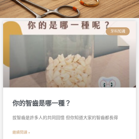
頁
頁
頁
頁
頁
頁
面
面
面
面
面
面
牙科知識
你的智齒是哪一種？
拔智齒是許多人的共同回憶 但你知道大家的智齒都長得
繼續閱讀 »