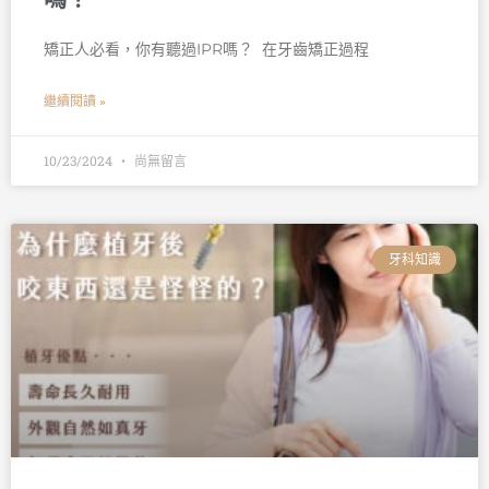
矯正人必看，你有聽過IPR嗎？ 󠀠 在牙齒矯正過程
繼續閱讀 »
10/23/2024
尚無留言
牙科知識