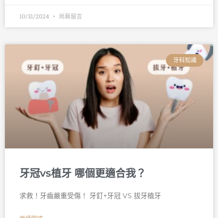
10/31/2024
尚無留言
牙科知識
牙冠vs植牙 哪個更適合我？
求救！牙齒嚴重受傷！ 牙釘+牙冠 VS 拔牙植牙