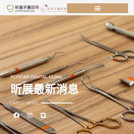
跳
至
主
要
內
容
FLYSTAR DENTAL CLINIC
昕展最新消息
LATEST NEWS
Facebook
Instagram
Line