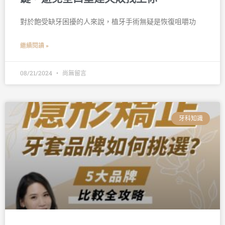
對於飽受缺牙困擾的人來說，植牙手術無疑是恢復咀嚼功
繼續閱讀 »
08/21/2024
尚無留言
牙科知識