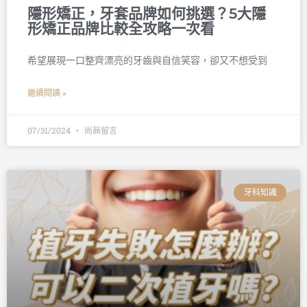
隱形矯正，牙套品牌如何挑選？5大隱
形矯正品牌比較全攻略一次看
希望展現一口整齊漂亮的牙齒與自信笑容，卻又不想受到
繼續閱讀 »
07/31/2024
尚無留言
牙科知識