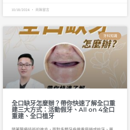
10/18/2024
尚無留言
牙科知識
全口缺牙怎麼辦？帶你快速了解全口重
建三大方式：活動假牙、All on 4全口
重建、全口植牙
隨著醫療技術的進步，面對多顆牙齒嚴重磨損或蛀牙、罹