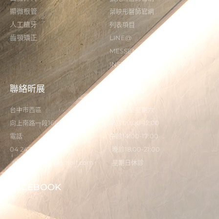
顯微根管
葉映彤醫師官網
人工植牙
列表項目
齒顎矯正
LINE@
MESSENGER
INSTAGRAM
聯絡昕展
營業時間
台中市西區
星期一至星期六
向上南路一段166-5號
早診09:00-12:00
電話
午診14:00-17:00
04 2473 0325
晚診18:00-21:00
flystardental@gmail.com
星期日休診
FACEBOOK