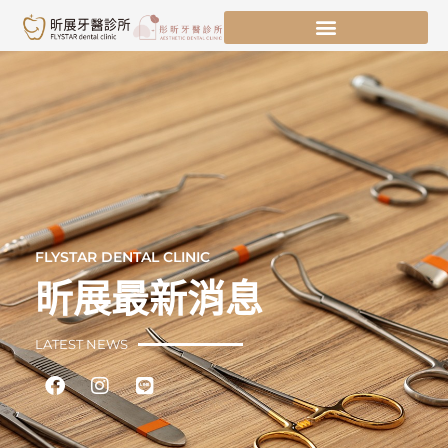
跳
至
主
要
內
容
FLYSTAR DENTAL CLINIC
昕展最新消息
LATEST NEWS
Facebook
Instagram
Line