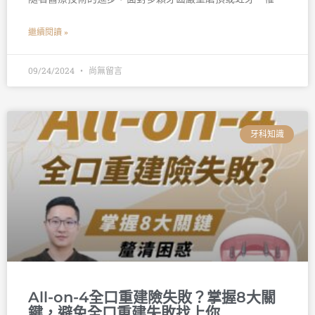
繼續閱讀 »
09/24/2024
尚無留言
牙科知識
All-on-4全口重建險失敗？掌握8大關
鍵，避免全口重建失敗找上你