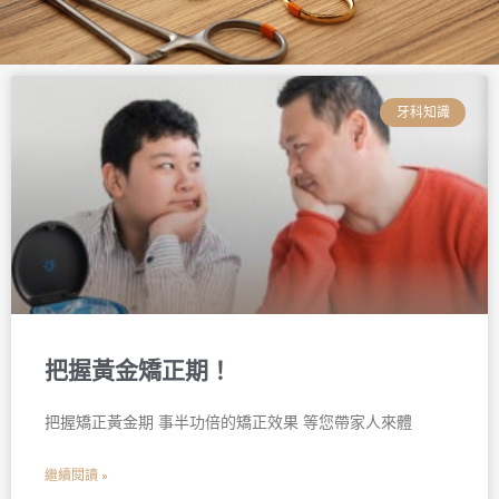
頁
頁
頁
頁
頁
頁
面
面
面
面
面
面
牙科知識
把握黃金矯正期！
把握矯正黃金期 事半功倍的矯正效果 等您帶家人來體
繼續閱讀 »