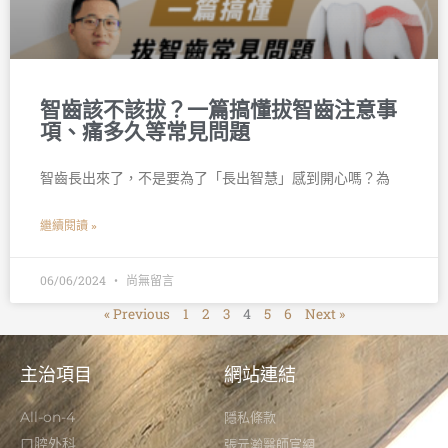
智齒該不該拔？一篇搞懂拔智齒注意事
項、痛多久等常見問題
智齒長出來了，不是要為了「長出智慧」感到開心嗎？為
繼續閱讀 »
06/06/2024
尚無留言
« Previous
1
2
3
4
5
6
Next »
主治項目
網站連結
All-on-4
隱私條款
口腔外科
張元瀚醫師官網