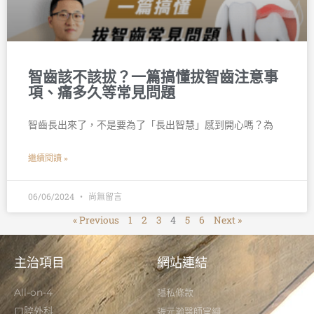
智齒該不該拔？一篇搞懂拔智齒注意事
項、痛多久等常見問題
智齒長出來了，不是要為了「長出智慧」感到開心嗎？為
繼續閱讀 »
06/06/2024
尚無留言
« Previous
1
2
3
4
5
6
Next »
主治項目
網站連結
All-on-4
隱私條款
口腔外科
張元瀚醫師官網