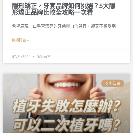
隱形矯正，牙套品牌如何挑選？5大隱
形矯正品牌比較全攻略一次看
希望展現一口整齊漂亮的牙齒與自信笑容，卻又不想受到
繼續閱讀 »
07/31/2024
尚無留言
牙科知識