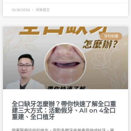
10/18/2024
尚無留言
牙科知識
全口缺牙怎麼辦？帶你快速了解全口重
建三大方式：活動假牙、All on 4全口
重建、全口植牙
隨著醫療技術的進步，面對多顆牙齒嚴重磨損或蛀牙、罹