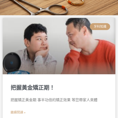
頁
頁
頁
頁
頁
頁
面
面
面
面
面
面
牙科知識
把握黃金矯正期！
把握矯正黃金期 事半功倍的矯正效果 等您帶家人來體
繼續閱讀 »