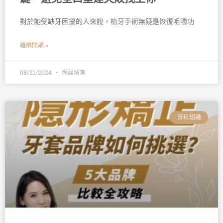
對於飽受缺牙困擾的人來說，植牙手術無疑是恢復咀嚼功
繼續閱讀 »
08/21/2024
尚無留言
牙科知識