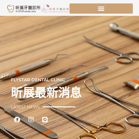
跳
至
主
要
內
容
FLYSTAR DENTAL CLINIC
昕展最新消息
LATEST NEWS
Facebook
Instagram
Line