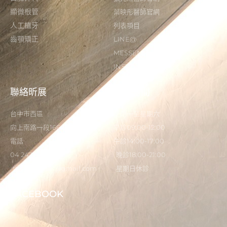
顯微根管
葉映彤醫師官網
人工植牙
列表項目
齒顎矯正
LINE@
MESSENGER
INSTAGRAM
聯絡昕展
營業時間
台中市西區
星期一至星期六
向上南路一段166-5號
早診09:00-12:00
電話
午診14:00-17:00
04 2473 0325
晚診18:00-21:00
flystardental@gmail.com
星期日休診
FACEBOOK