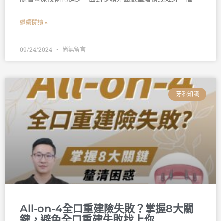
繼續閱讀 »
09/24/2024
尚無留言
牙科知識
All-on-4全口重建險失敗？掌握8大關
鍵，避免全口重建失敗找上你