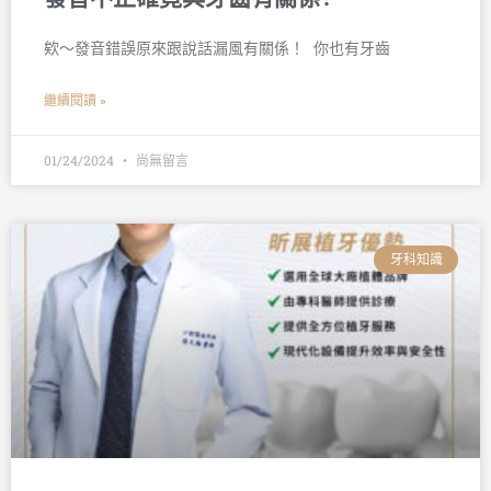
欸～發音錯誤原來跟說話漏風有關係！ 󠀠 你也有牙齒
繼續閱讀 »
01/24/2024
尚無留言
牙科知識