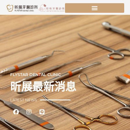
跳
至
主
要
內
容
FLYSTAR DENTAL CLINIC
昕展最新消息
LATEST NEWS
Facebook
Instagram
Line