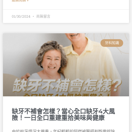
繼續閱讀 »
01/30/2024
尚無留言
牙科知識
缺牙不補會怎樣？當心全口缺牙4大風
險！一日全口重建重拾美味與健康
由於蛀牙情況太嚴重，年紀輕輕的阿傑被醫師判斷需拔除