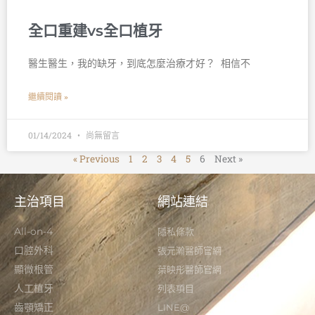
全口重建vs全口植牙
醫生醫生，我的缺牙，到底怎麼治療才好？ 󠀠 相信不
繼續閱讀 »
01/14/2024
尚無留言
« Previous
1
2
3
4
5
6
Next »
主治項目
網站連結
All-on-4
隱私條款
口腔外科
張元瀚醫師官網
顯微根管
葉映彤醫師官網
人工植牙
列表項目
齒顎矯正
LINE@