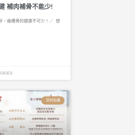
健 補肉補骨不能少!
，齒槽骨的健康不可少！／ 󠀠 想
尚無留言
牙科知識