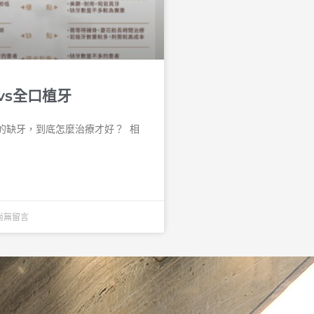
vs全口植牙
缺牙，到底怎麼治療才好？ 󠀠 相
尚無留言