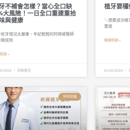
牙不補會怎樣？當心全口缺
植牙要穩
4大風險！一日全口重建重拾
味與健康
＼想要成功植牙
要提
於蛀牙情況太嚴重，年紀輕輕的阿傑被醫師
斷需拔除
繼續閱讀 »
閱讀 »
29/2024
尚無留言
01/26/2024
牙科知識