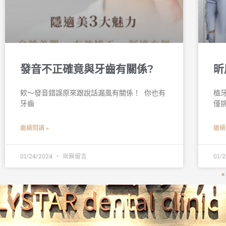
發音不正確竟與牙齒有關係?
昕
欸～發音錯誤原來跟說話漏風有關係！ 󠀠 你也有
植
牙齒
僅
繼續閱讀 »
繼續
01/24/2024
尚無留言
01/
«