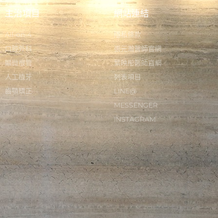
主治項目
網站連結
All-on-4
隱私條款
口腔外科
張元瀚醫師官網
顯微根管
葉映彤醫師官網
人工植牙
列表項目
齒顎矯正
LINE@
MESSENGER
INSTAGRAM