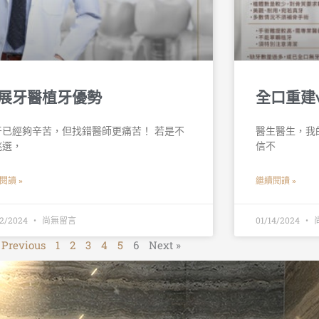
展牙醫植牙優勢
全口重建
牙已經夠辛苦，但找錯醫師更痛苦！ 若是不
醫生醫生，我的
挑選，
信不
閱讀 »
繼續閱讀 »
22/2024
尚無留言
01/14/2024
 Previous
1
2
3
4
5
6
Next »