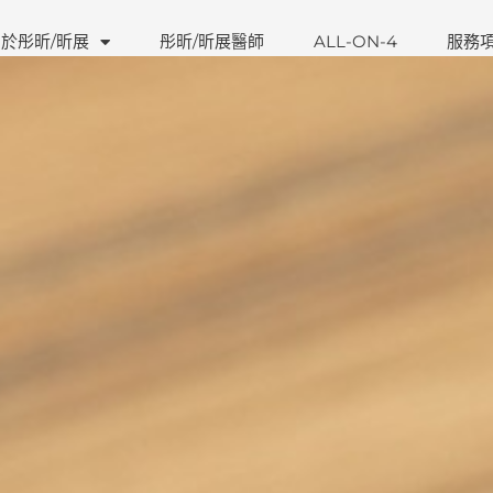
於彤昕/昕展
彤昕/昕展醫師
ALL-ON-4
服務