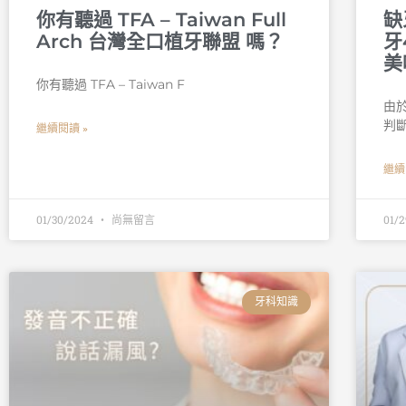
你有聽過 TFA – Taiwan Full
缺
Arch 台灣全口植牙聯盟 嗎？
牙
美
你有聽過 TFA – Taiwan F
由
判
繼續閱讀 »
繼續
01/30/2024
尚無留言
01/
牙科知識