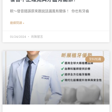
欸～發音錯誤原來跟說話漏風有關係！ 󠀠 你也有牙齒
繼續閱讀 »
01/24/2024
尚無留言
牙科知識