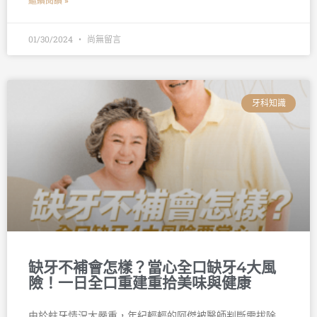
繼續閱讀 »
01/30/2024
尚無留言
牙科知識
缺牙不補會怎樣？當心全口缺牙4大風
險！一日全口重建重拾美味與健康
由於蛀牙情況太嚴重，年紀輕輕的阿傑被醫師判斷需拔除