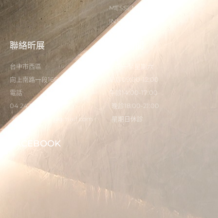
MESSENGER
INSTAGRAM
聯絡昕展
營業時間
台中市西區
星期一至星期六
向上南路一段166-5號
早診09:00-12:00
電話
午診14:00-17:00
04 2473 0325
晚診18:00-21:00
flystardental@gmail.com
星期日休診
FACEBOOK