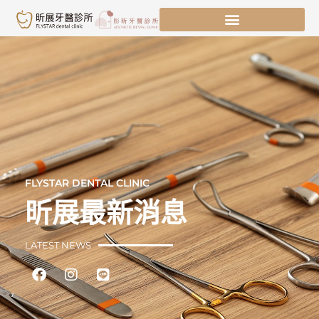
跳
至
主
要
內
容
FLYSTAR DENTAL CLINIC
昕展最新消息
LATEST NEWS
Facebook
Instagram
Line