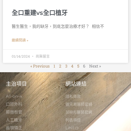
全口重建vs全口植牙
醫生醫生，我的缺牙，到底怎麼治療才好？ 󠀠 相信不
繼續閱讀 »
01/14/2024
尚無留言
« Previous
1
2
3
4
5
6
Next »
主治項目
網站連結
All-on-4
隱私條款
口腔外科
張元瀚醫師官網
顯微根管
葉映彤醫師官網
人工植牙
列表項目
齒顎矯正
LINE@