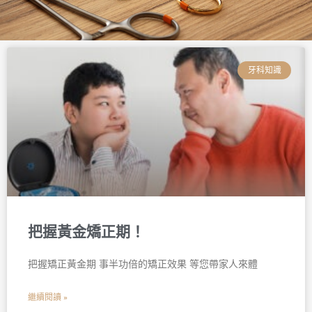
頁
頁
頁
頁
頁
頁
面
面
面
面
面
面
牙科知識
把握黃金矯正期！
把握矯正黃金期 事半功倍的矯正效果 等您帶家人來體
繼續閱讀 »