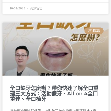
10/18/2024
尚無留言
牙科知識
全口缺牙怎麼辦？帶你快速了解全口重
建三大方式：活動假牙、All on 4全口
重建、全口植牙
隨著醫療技術的進步，面對多顆牙齒嚴重磨損或蛀牙、罹