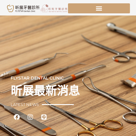
跳
至
主
要
內
容
FLYSTAR DENTAL CLINIC
昕展最新消息
LATEST NEWS
Facebook
Instagram
Line