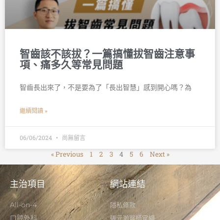
智齒該不該拔？一篇搞懂拔智齒注意事
項、痛多久等常見問題
智齒長出來了，不是要為了「長出智慧」感到開心嗎？為
繼續閱讀 »
06/06/2024
尚無留言
« Previous
1
2
3
4
5
6
Next »
主治項目
網站連結
All-on-4
隱私條款
口腔外科
張元瀚醫師官網