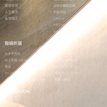
顯微根管
葉映彤醫師官網
人工植牙
列表項目
齒顎矯正
LINE@
MESSENGER
INSTAGRAM
聯絡昕展
營業時間
台中市西區
星期一至星期六
向上南路一段166-5號
早診09:00-12:00
電話
午診14:00-17:00
04 2473 0325
晚診18:00-21:00
flystardental@gmail.com
星期日休診
FACEBOOK