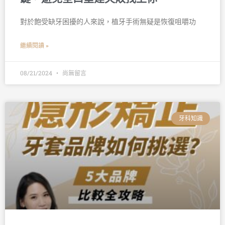
對於飽受缺牙困擾的人來說，植牙手術無疑是恢復咀嚼功
繼續閱讀 »
08/21/2024
尚無留言
牙科知識