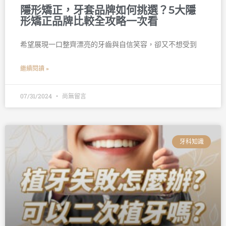
隱形矯正，牙套品牌如何挑選？5大隱
形矯正品牌比較全攻略一次看
希望展現一口整齊漂亮的牙齒與自信笑容，卻又不想受到
繼續閱讀 »
07/31/2024
尚無留言
牙科知識