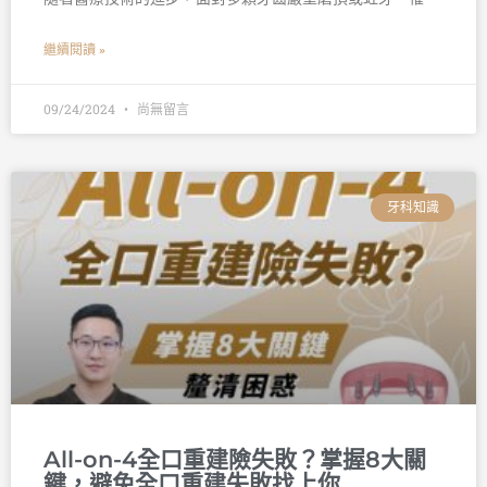
繼續閱讀 »
09/24/2024
尚無留言
牙科知識
All-on-4全口重建險失敗？掌握8大關
鍵，避免全口重建失敗找上你