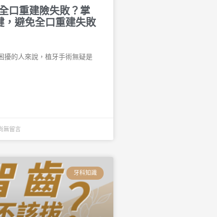
n-4全口重建險失敗？掌
鍵，避免全口重建失敗
困擾的人來說，植牙手術無疑是
尚無留言
牙科知識