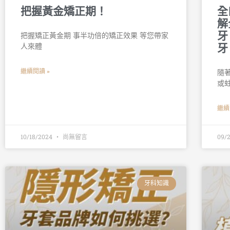
把握黃金矯正期！
全
解
牙
把握矯正黃金期 事半功倍的矯正效果 等您帶家
人來體
牙
繼續閱讀 »
隨
或
繼續
10/18/2024
尚無留言
09/
牙科知識