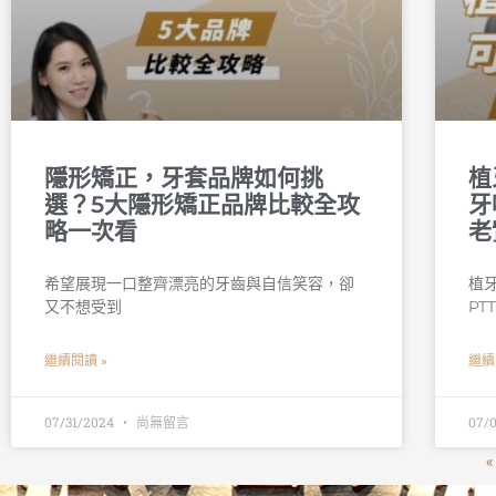
隱形矯正，牙套品牌如何挑
植
選？5大隱形矯正品牌比較全攻
牙
略一次看
老
希望展現一口整齊漂亮的牙齒與自信笑容，卻
植
又不想受到
PT
繼續閱讀 »
繼續
07/31/2024
尚無留言
07/
«