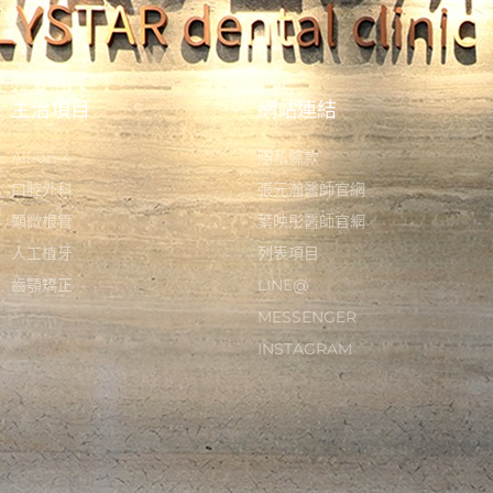
主治項目
網站連結
All-on-4
隱私條款
口腔外科
張元瀚醫師官網
顯微根管
葉映彤醫師官網
人工植牙
列表項目
齒顎矯正
LINE@
MESSENGER
INSTAGRAM