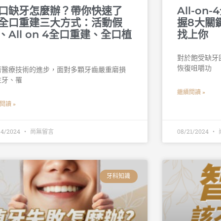
口缺牙怎麼辦？帶你快速了
All-o
全口重建三大方式：活動假
握8大關
、All on 4全口重建、全口植
找上你
對於飽受缺牙
恢復咀嚼功
著醫療技術的進步，面對多顆牙齒嚴重磨損
蛀牙、罹
繼續閱讀 »
閱讀 »
24/2024
尚無留言
08/21/2024
牙科知識