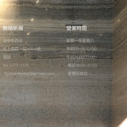
聯絡昕展
營業時間
台中市西區
星期一至星期六
向上南路一段166-5號
早診09:00-12:00
電話
午診14:00-17:00
04 2473 0325
晚診18:00-21:00
flystardental@gmail.com
星期日休診