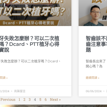
牙失敗怎麼辦？可以二次植
智齒該不
嗎？Dcard、PTT植牙心得
齒注意事
實說
題
牙失敗怎麼辦？可以二次植牙嗎？Dcard、
智齒長出來了
T
開心嗎？為
閱讀 »
繼續閱讀 »
01/2024
尚無留言
06/06/2024
 Previous
1
2
3
4
5
6
Next »