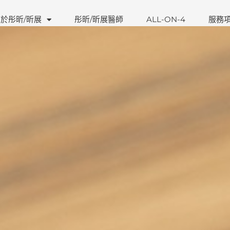
於彤昕/昕展
彤昕/昕展醫師
ALL-ON-4
服務