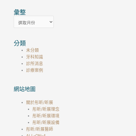
彙整
彙
整
分類
未分類
牙科知識
診所消息
診療案例
網站地圖
關於彤昕/昕展
彤昕/昕展理念
彤昕/昕展環境
彤昕/昕展設備
彤昕/昕展醫師
ALL-ON-4