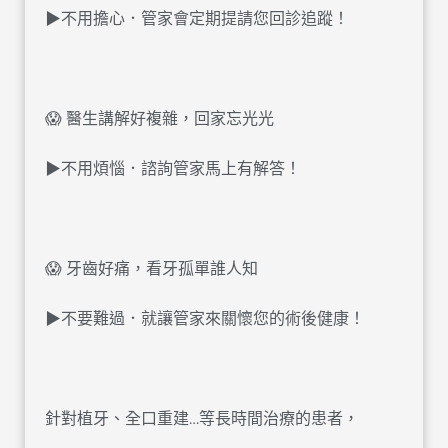
▶不用擔心．管家會定期提請您回診追蹤！
󠀠
😱 醫生講解好複雜，回家忘光光
▶不用煩惱．諮詢管家馬上有解答！
󠀠
😱 牙齒好痛，看牙孤單誰人知
▶不要難過．就讓管家來關懷您的術後健康！
󠀠
針對植牙、全口重建…等長時間治療的患者，