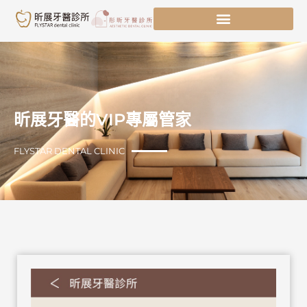
跳
至
主
要
內
容
昕展牙醫的VIP專屬管家
FLYSTAR DENTAL CLINIC