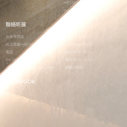
MESSENGER
INSTAGRAM
聯絡昕展
營業時間
台中市西區
星期一至星期六
向上南路一段166-5號
早診09:00-12:00
電話
午診14:00-17:00
04 2473 0325
晚診18:00-21:00
flystardental@gmail.com
星期日休診
FACEBOOK