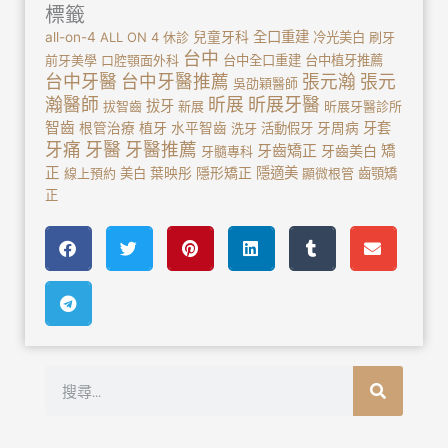
標籤
全口重建
all-on-4
ALL ON 4
休診
兒童牙科
冷光美白
刷牙
台中
前牙美學
口腔顎面外科
台中全口重建
台中植牙推薦
台中牙醫
台中牙醫推薦
張元瀚
張元
吳劭穎醫師
瀚醫師
昕展
昕展牙醫
拔牙
拔智齒
新展
昕展牙醫診所
智齒
植牙
牙套
根管治療
水平智齒
洗牙
活動假牙
牙周病
牙痛
牙醫
牙醫推薦
牙齒矯正
牙齒美白
矯
牙髓專科
正
隱適美
線上預約
美白
葉映彤
隱形矯正
顯微根管
齒顎矯
正
搜
尋