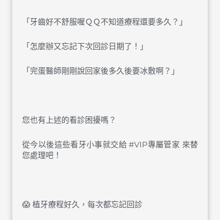
「牙齒好不舒服喔ＱＱ不知道療程還要多久？」
「怎麼辦又忘記下次回診日期了！」
「完蛋醫師剛剛說回家後多久後要冰敷啊？」
󠀠
您也有上述的看診困擾嗎？
從今以後這些看牙小事就交給 #VIP專屬管家 來替
您處理吧！
󠀠
😱 植牙療程好久，每次都忘記回診