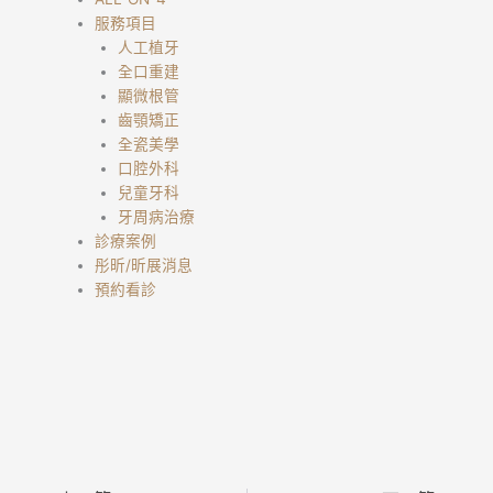
服務項目
人工植牙
全口重建
顯微根管
齒顎矯正
全瓷美學
口腔外科
兒童牙科
牙周病治療
診療案例
彤昕/昕展消息
預約看診
上一頁
下一