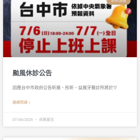
診所消息
颱風休診公告
因應台中市政府公告昕展、彤昕、益展牙醫診所將於7/
繼續閱讀 »
07/06/2025
尚無留言