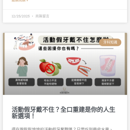
繼續閱讀 »
12/25/2025
尚無留言
牙科知識
活動假牙戴不住？全口重建是你的人生
新選項！
還在跟鬆鬆垮垮的活動假牙奮戰嗎？只要吃到帶皮水果、