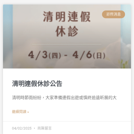
診所消息
清明連假休診公告
清明時節雨紛紛，大家準備連假出遊或慎終追遠昕展的大
繼續閱讀 »
04/02/2025
尚無留言