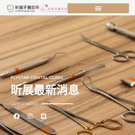
跳
至
主
要
內
容
FLYSTAR DENTAL CLINIC
昕展最新消息
LATEST NEWS
Facebook
Instagram
Line