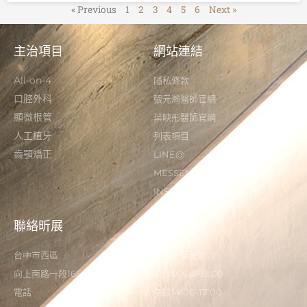
« Previous
1
2
3
4
5
6
Next »
主治項目
網站連結
All-on-4
隱私條款
口腔外科
張元瀚醫師官網
顯微根管
葉映彤醫師官網
人工植牙
列表項目
齒顎矯正
LINE@
MESSENGER
INSTAGRAM
聯絡昕展
營業時間
台中市西區
星期一至星期六
向上南路一段166-5號
早診09:00-12:00
電話
午診14:00-17:00