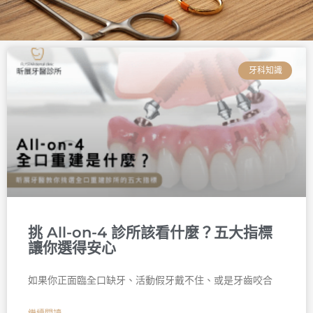
頁
頁
頁
頁
頁
頁
面
面
面
面
面
面
牙科知識
挑 All-on-4 診所該看什麼？五大指標
讓你選得安心
如果你正面臨全口缺牙、活動假牙戴不住、或是牙齒咬合