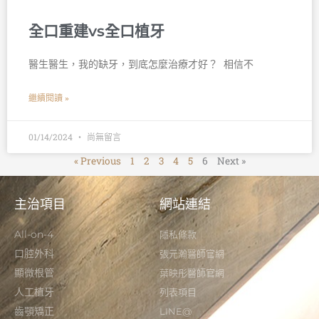
全口重建vs全口植牙
醫生醫生，我的缺牙，到底怎麼治療才好？ 󠀠 相信不
繼續閱讀 »
01/14/2024
尚無留言
« Previous
1
2
3
4
5
6
Next »
主治項目
網站連結
All-on-4
隱私條款
口腔外科
張元瀚醫師官網
顯微根管
葉映彤醫師官網
人工植牙
列表項目
齒顎矯正
LINE@