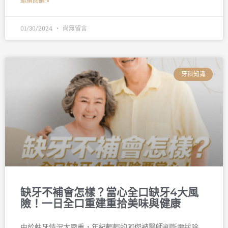
繼續閱讀 »
01/30/2024
尚無留言
牙科知識
缺牙不補會怎樣？當心全口缺牙4大風
險！一日全口重建重拾美味與健康
由於蛀牙情況太嚴重，年紀輕輕的阿傑被醫師判斷需拔除