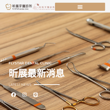
跳
至
主
要
內
容
FLYSTAR DENTAL CLINIC
昕展最新消息
LATEST NEWS
Facebook
Instagram
Line