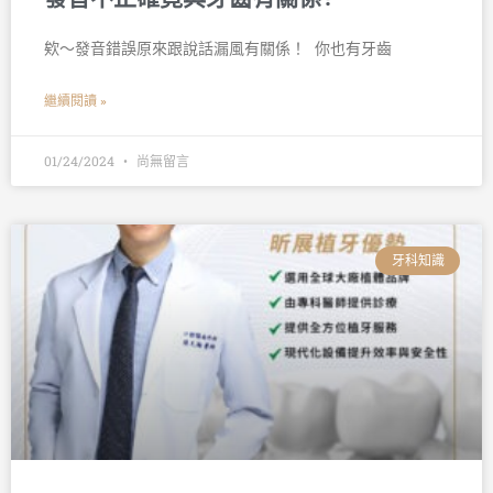
欸～發音錯誤原來跟說話漏風有關係！ 󠀠 你也有牙齒
繼續閱讀 »
01/24/2024
尚無留言
牙科知識