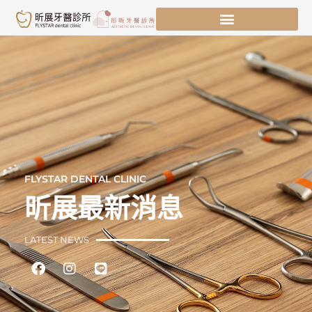
跳
至
主
要
內
容
FLYSTAR DENTAL CLINIC
昕展最新消息
LATEST NEWS
Facebook
Instagram
Line