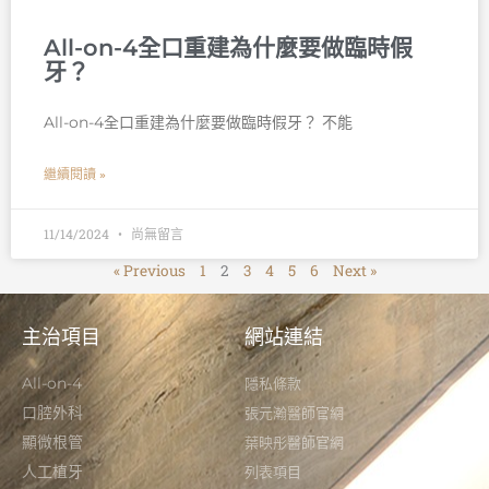
All-on-4全口重建為什麼要做臨時假
牙？
All-on-4全口重建為什麼要做臨時假牙？ 不能
繼續閱讀 »
11/14/2024
尚無留言
« Previous
1
2
3
4
5
6
Next »
主治項目
網站連結
All-on-4
隱私條款
口腔外科
張元瀚醫師官網
顯微根管
葉映彤醫師官網
人工植牙
列表項目