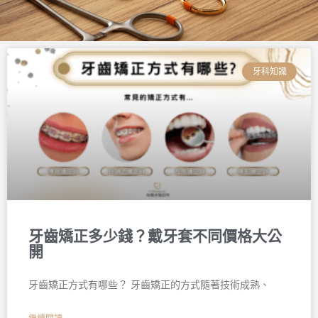
頁
頁
頁
頁
頁
頁
面
面
面
面
面
面
牙科知識
牙齒矯正多少錢？戴牙套不同價格大公
開
牙齒矯正方式有哪些？ 牙齒矯正的方式隨著技術成熟、