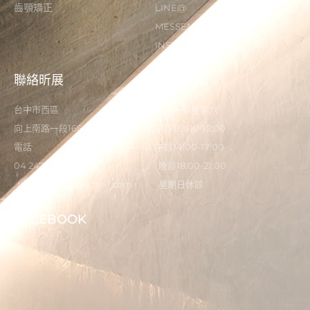
齒顎矯正
LINE@
MESSENGER
INSTAGRAM
聯絡昕展
營業時間
台中市西區
星期一至星期六
向上南路一段166-5號
早診09:00-12:00
電話
午診14:00-17:00
04 2473 0325
晚診18:00-21:00
flystardental@gmail.com
星期日休診
FACEBOOK