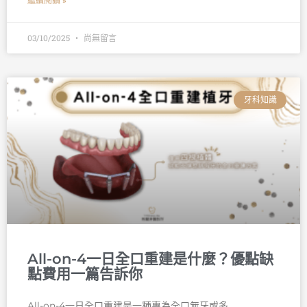
繼續閱讀 »
03/10/2025
尚無留言
牙科知識
All-on-4一日全口重建是什麼？優點缺
點費用一篇告訴你
All-on-4一日全口重建是一種專為全口無牙或多