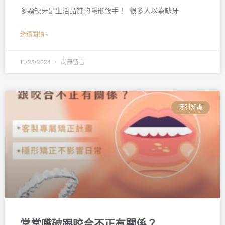
多顆缺牙是生活品質的隱形殺手！ 󠀠 很多人以為缺牙
繼續閱讀 »
11/25/2024
尚無留言
牙科知識
常常嘴破跟咬合不正有關係？