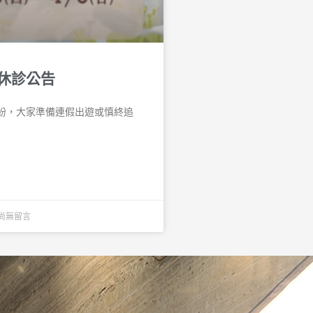
休診公告
紛，大家準備連假出遊或慎終追
尚無留言