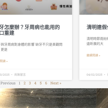
牙怎麼辦？牙周病也能用的
清明連假
口重建
清明時節雨紛
遠昕展的大
牙與牙周病對身體的影響 缺牙不只是美觀問
，更是
繼續閱讀 »
閱讀 »
30/2025
尚無留言
04/02/2025
 Previous
1
2
3
4
5
6
Next »