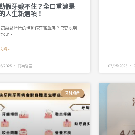
動假牙戴不住？全口重建是
的人生新選項！
在跟鬆鬆垮垮的活動假牙奮戰嗎？只要吃到
皮水果、
閱讀 »
25/2025
尚無留言
07/25/2025
牙科知識