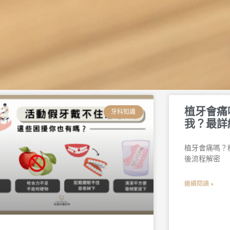
頁
頁
頁
頁
頁
頁
植牙會痛
面
面
面
面
面
面
牙科知識
我？最詳
植牙會痛嗎？
後流程解密
繼續閱讀 »