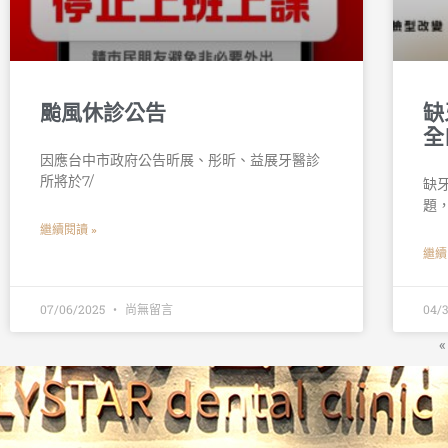
颱風休診公告
缺
全
因應台中市政府公告昕展、彤昕、益展牙醫診
所將於7/
缺
題
繼續閱讀 »
繼續
07/06/2025
尚無留言
04/
«