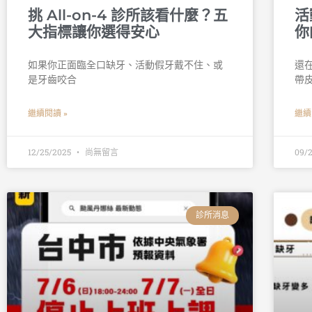
挑 All-on-4 診所該看什麼？五
活
大指標讓你選得安心
你
如果你正面臨全口缺牙、活動假牙戴不住、或
還
是牙齒咬合
帶
繼續閱讀 »
繼續
12/25/2025
尚無留言
09/
診所消息