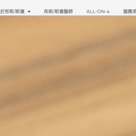
於彤昕/昕展
彤昕/昕展醫師
ALL-ON-4
服務