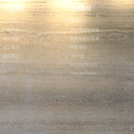
主治項目
網站連結
All-on-4
隱私條款
口腔外科
張元瀚醫師官網
顯微根管
葉映彤醫師官網
人工植牙
列表項目
齒顎矯正
LINE@
MESSENGER
INSTAGRAM