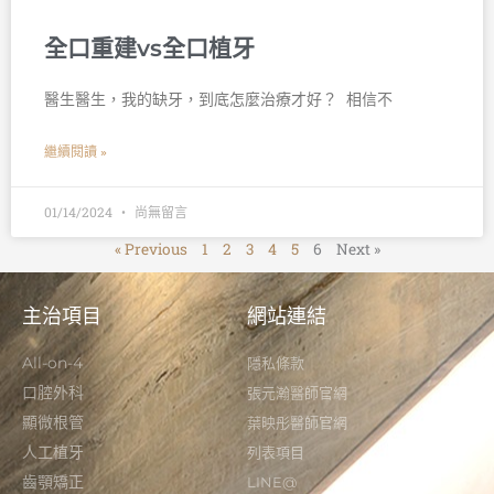
全口重建vs全口植牙
醫生醫生，我的缺牙，到底怎麼治療才好？ 󠀠 相信不
繼續閱讀 »
01/14/2024
尚無留言
« Previous
1
2
3
4
5
6
Next »
主治項目
網站連結
All-on-4
隱私條款
口腔外科
張元瀚醫師官網
顯微根管
葉映彤醫師官網
人工植牙
列表項目
齒顎矯正
LINE@