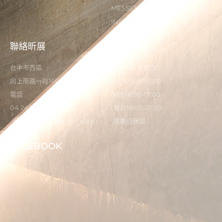
MESSENGER
INSTAGRAM
聯絡昕展
營業時間
台中市西區
星期一至星期六
向上南路一段166-5號
早診09:00-12:00
電話
午診14:00-17:00
04 2473 0325
晚診18:00-21:00
flystardental@gmail.com
星期日休診
FACEBOOK