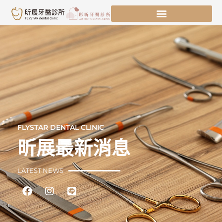
跳
至
主
要
內
容
FLYSTAR DENTAL CLINIC
昕展最新消息
LATEST NEWS
Facebook
Instagram
Line