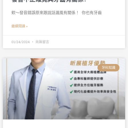
欸～發音錯誤原來跟說話漏風有關係！ 󠀠 你也有牙齒
繼續閱讀 »
01/24/2024
尚無留言
牙科知識