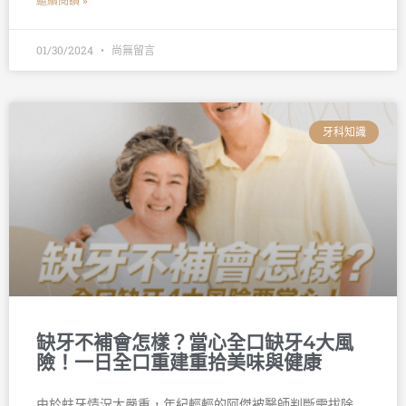
繼續閱讀 »
01/30/2024
尚無留言
牙科知識
缺牙不補會怎樣？當心全口缺牙4大風
險！一日全口重建重拾美味與健康
由於蛀牙情況太嚴重，年紀輕輕的阿傑被醫師判斷需拔除