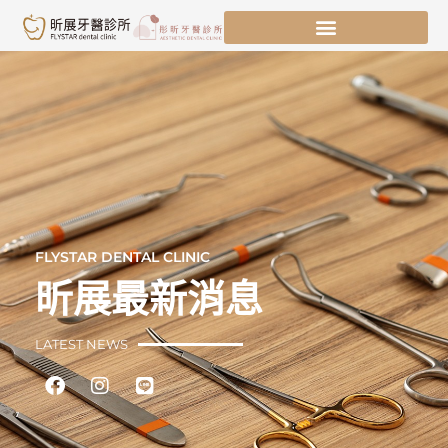
跳
至
主
要
內
容
FLYSTAR DENTAL CLINIC
昕展最新消息
LATEST NEWS
Facebook
Instagram
Line