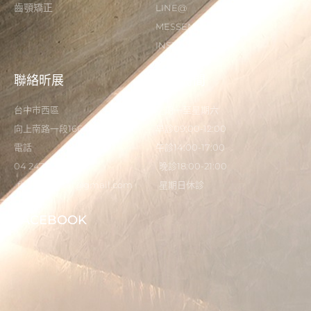
齒顎矯正
LINE@
MESSENGER
INSTAGRAM
聯絡昕展
營業時間
台中市西區
星期一至星期六
向上南路一段166-5號
早診09:00-12:00
電話
午診14:00-17:00
04 2473 0325
晚診18:00-21:00
flystardental@gmail.com
星期日休診
FACEBOOK