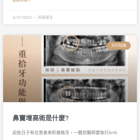
繼續閱讀 »
11/27/2023
尚無留言
牙科知識
鼻竇增高術是什麼?
前些日子有位患者來昕展植牙，一聽到醫師要執行&nb