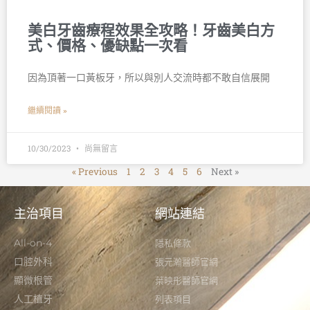
美白牙齒療程效果全攻略！牙齒美白方
式、價格、優缺點一次看
因為頂著一口黃板牙，所以與別人交流時都不敢自信展開
繼續閱讀 »
10/30/2023
尚無留言
« Previous
1
2
3
4
5
6
Next »
主治項目
網站連結
All-on-4
隱私條款
口腔外科
張元瀚醫師官網
顯微根管
葉映彤醫師官網
人工植牙
列表項目