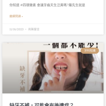
你知道 #四環黴素 會讓牙齒天生泛黃嗎?羅先生就是
繼續閱讀 »
11/16/2023
尚無留言
牙科知識
缺牙不補，可能會有後遺症？