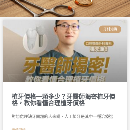
頁
頁
頁
頁
頁
頁
面
面
面
面
面
面
牙科知識
植牙價格一顆多少？牙醫師揭密植牙價
格，教你看懂合理植牙價格
對想處理缺牙問題的人來說，人工植牙是其中一種治療選