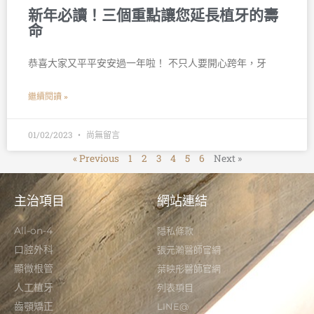
新年必讀！三個重點讓您延長植牙的壽
命
恭喜大家又平平安安過一年啦！ 不只人要開心跨年，牙
繼續閱讀 »
01/02/2023
尚無留言
« Previous
1
2
3
4
5
6
Next »
主治項目
網站連結
All-on-4
隱私條款
口腔外科
張元瀚醫師官網
顯微根管
葉映彤醫師官網
人工植牙
列表項目
齒顎矯正
LINE@