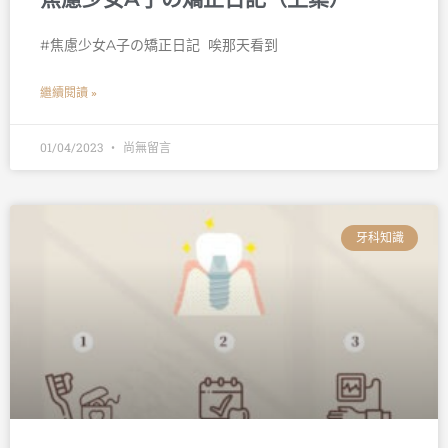
#焦慮少女A子の矯正日記 󠀠 唉那天看到
繼續閱讀 »
01/04/2023
尚無留言
牙科知識