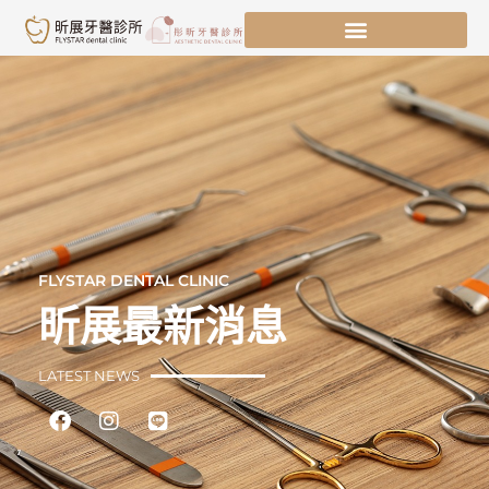
跳
至
主
要
內
容
FLYSTAR DENTAL CLINIC
昕展最新消息
LATEST NEWS
Facebook
Instagram
Line