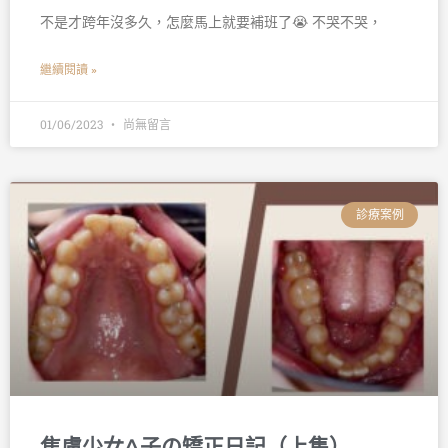
不是才跨年沒多久，怎麼馬上就要補班了😭 不哭不哭，
繼續閱讀 »
01/06/2023
尚無留言
診療案例
焦慮少女A子の矯正日記（上集）