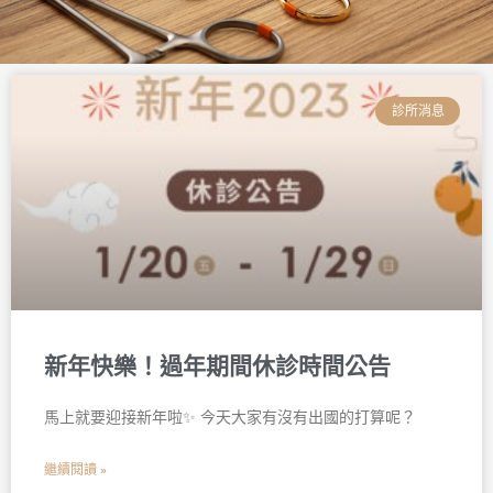
頁
頁
頁
頁
頁
頁
面
面
面
面
面
面
診所消息
新年快樂！過年期間休診時間公告
馬上就要迎接新年啦✨ 今天大家有沒有出國的打算呢？
繼續閱讀 »