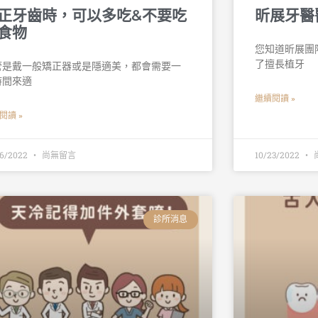
正牙齒時，可以多吃&不要吃
昕展牙醫
食物
您知道昕展團
了擅長植牙
管是戴一般矯正器或是隱適美，都會需要一
時間來適
繼續閱讀 »
閱讀 »
26/2022
尚無留言
10/23/2022
診所消息