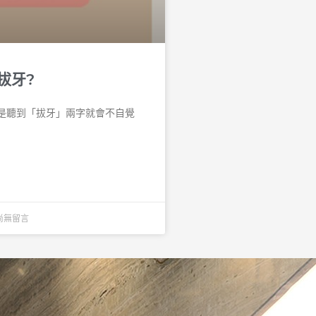
拔牙?
是聽到「拔牙」兩字就會不自覺
尚無留言