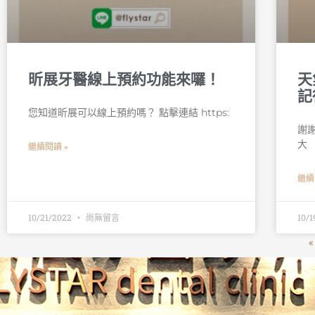
昕展牙醫線上預約功能來囉！
天
記
您知道昕展可以線上預約嗎？ 點擊連結 https:
謝謝
大
繼續閱讀 »
繼續
10/21/2022
尚無留言
10/
«