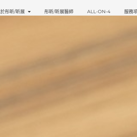
於彤昕/昕展
彤昕/昕展醫師
ALL-ON-4
服務