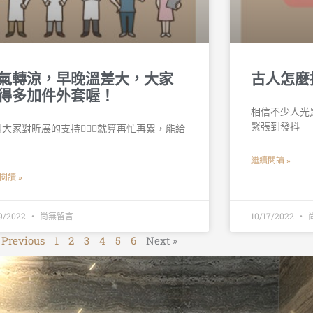
氣轉涼，早晚溫差大，大家
古人怎麼
得多加件外套喔！
相信不少人光
緊張到發抖
大家對昕展的支持🙇🏻‍♀️就算再忙再累，能給
繼續閱讀 »
閱讀 »
19/2022
尚無留言
10/17/2022
 Previous
1
2
3
4
5
6
Next »