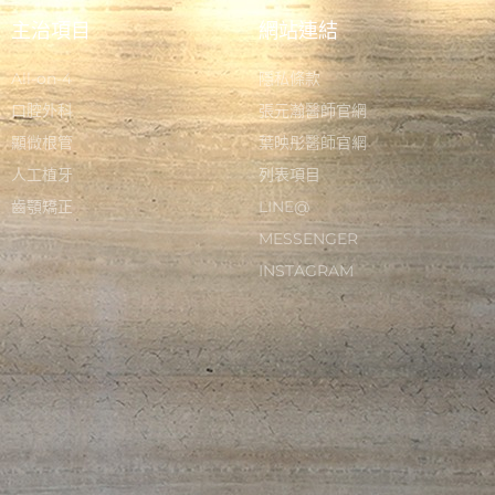
主治項目
網站連結
All-on-4
隱私條款
口腔外科
張元瀚醫師官網
顯微根管
葉映彤醫師官網
人工植牙
列表項目
齒顎矯正
LINE@
MESSENGER
INSTAGRAM