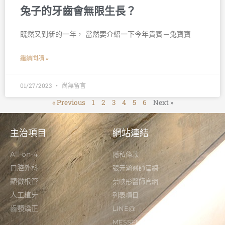
兔子的牙齒會無限生長？
既然又到新的一年， 當然要介紹一下今年貴賓－兔寶寶
繼續閱讀 »
01/27/2023
尚無留言
« Previous
1
2
3
4
5
6
Next »
主治項目
網站連結
All-on-4
隱私條款
口腔外科
張元瀚醫師官網
顯微根管
葉映彤醫師官網
人工植牙
列表項目
齒顎矯正
LINE@
MESSENGER