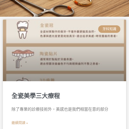
頁
頁
頁
頁
頁
頁
面
面
面
面
面
面
牙科知識
全瓷美學三大療程
除了專業的診療技術外，美感也是我們相當在意的部分
繼續閱讀 »