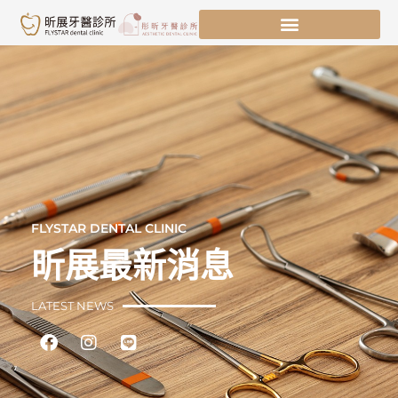
跳
至
主
要
內
容
FLYSTAR DENTAL CLINIC
昕展最新消息
LATEST NEWS
Facebook
Instagram
Line