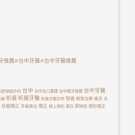
牙推薦
#台中牙醫
#台中牙醫推薦
台中
台中牙醫
口腔顎面外科
台中全口重建
台中植牙推薦
昕展
昕展牙醫
智齒
植牙
新展
昕展牙醫診所
根管治療
水
牙齒矯正
牙齒美白
矯正
線上預約
美白
葉映彤
隱形矯正