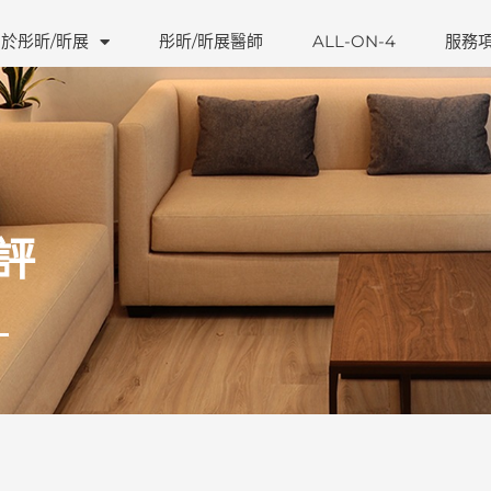
於彤昕/昕展
彤昕/昕展醫師
ALL-ON-4
服務
評