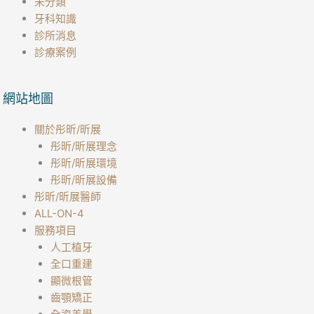
未分類
牙科知識
診所消息
診療案例
網站地圖
關於彤昕/昕展
彤昕/昕展理念
彤昕/昕展環境
彤昕/昕展設備
彤昕/昕展醫師
ALL-ON-4
服務項目
人工植牙
全口重建
顯微根管
齒顎矯正