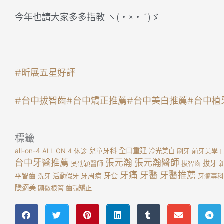
今年也請大家多多指教 ヽ(・×・´)ゞ
#昕展五星好評
#台中拔智齒
#台中矯正推薦
#台中美白推薦
#台中植
標籤
全口重建
all-on-4
ALL ON 4
休診
兒童牙科
冷光美白
刷牙
前牙美學
台中牙醫推薦
張元瀚
張元瀚醫師
拔牙
吳劭穎醫師
拔智齒
牙痛
牙醫
牙醫推薦
牙套
平智齒
洗牙
活動假牙
牙周病
牙髓專科
隱適美
顯微根管
齒顎矯正