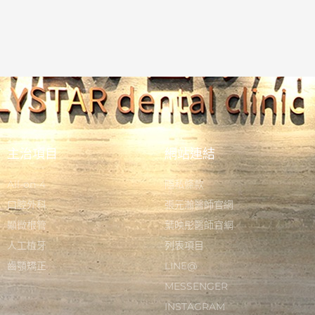
主治項目
網站連結
All-on-4
隱私條款
口腔外科
張元瀚醫師官網
顯微根管
葉映彤醫師官網
人工植牙
列表項目
齒顎矯正
LINE@
MESSENGER
INSTAGRAM