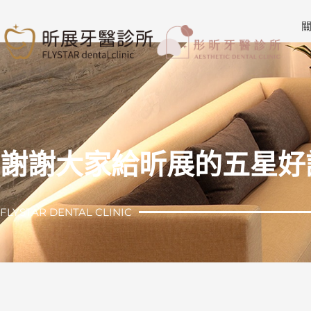
跳
至
關
主
要
內
容
謝謝大家給昕展的五星好
FLYSTAR DENTAL CLINIC