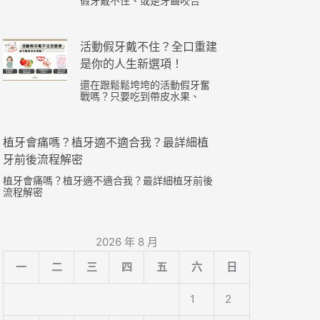
假牙戴不住、或是牙齒咬合
活動假牙戴不住？全口重建
是你的人生新選項！
還在跟鬆鬆垮垮的活動假牙奮
戰嗎？只要吃到帶皮水果、
植牙會痛嗎？植牙適不適合我？最詳細植
牙前後流程解密
植牙會痛嗎？植牙適不適合我？最詳細植牙前後
流程解密
2026 年 8 月
一
二
三
四
五
六
日
1
2