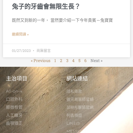
兔子的牙齒會無限生長？
既然又到新的一年， 當然要介紹一下今年貴賓－兔寶寶
繼續閱讀 »
01/27/2023
尚無留言
« Previous
1
2
3
4
5
6
Next »
主治項目
網站連結
All-on-4
隱私條款
口腔外科
張元瀚醫師官網
顯微根管
葉映彤醫師官網
人工植牙
列表項目
齒顎矯正
LINE@
MESSENGER