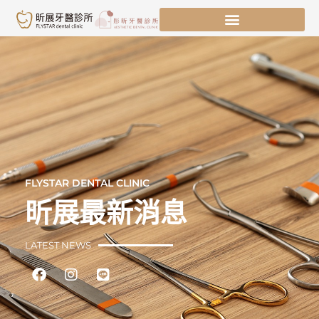
跳
至
主
要
內
容
FLYSTAR DENTAL CLINIC
昕展最新消息
LATEST NEWS
Facebook
Instagram
Line