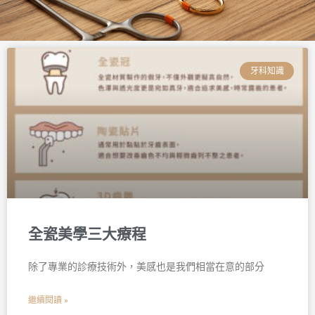
頁
頁
頁
頁
頁
頁
面
面
面
面
面
面
牙科知識
全瓷美學三大療程
除了專業的診療技術外，美感也是我們相當在意的部分
繼續閱讀 »