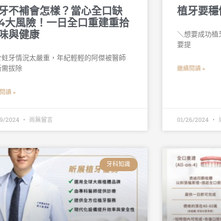
牙不補會怎樣？當心全口缺
植牙要穩
4大風險！一日全口重建重拾
味與健康
＼想要成功植牙
要提
於蛀牙情況太嚴重，年紀輕輕的阿傑被醫師
斷需拔除
繼續閱讀 »
閱讀 »
29/2024
尚無留言
01/26/2024
牙科知識