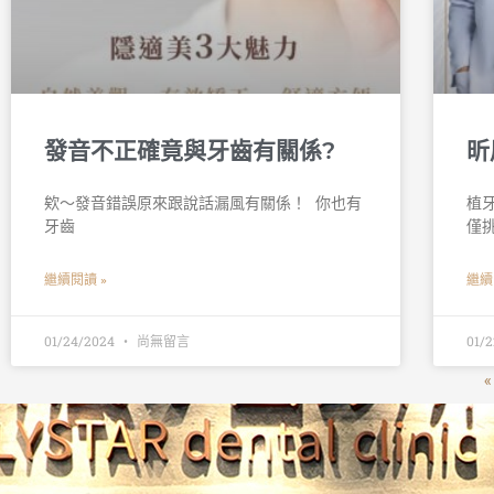
發音不正確竟與牙齒有關係?
昕
欸～發音錯誤原來跟說話漏風有關係！ 󠀠 你也有
植
牙齒
僅
繼續閱讀 »
繼續
01/24/2024
尚無留言
01/
«