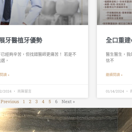
展牙醫植牙優勢
全口重建
牙已經夠辛苦，但找錯醫師更痛苦！ 若是不
醫生醫生，我的
挑選，
信不
閱讀 »
繼續閱讀 »
22/2024
尚無留言
01/14/2024
 Previous
1
2
3
4
5
6
Next »