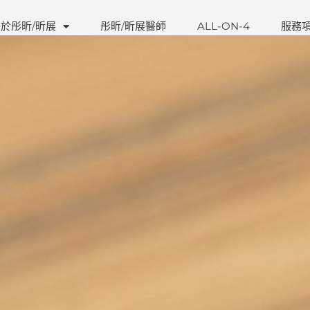
於彤昕/昕展
彤昕/昕展醫師
ALL-ON-4
服務