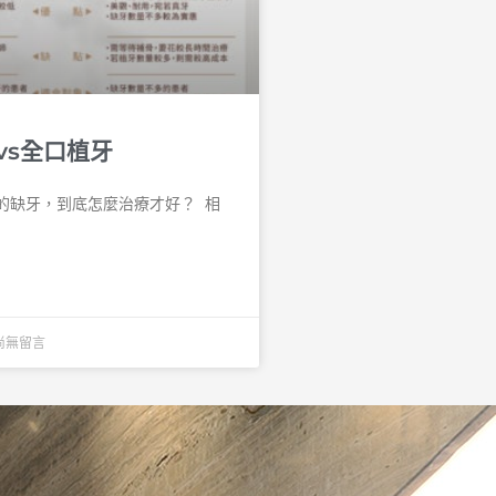
vs全口植牙
缺牙，到底怎麼治療才好？ 󠀠 相
尚無留言