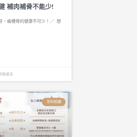
健 補肉補骨不能少!
，齒槽骨的健康不可少！／ 󠀠 想
尚無留言
牙科知識