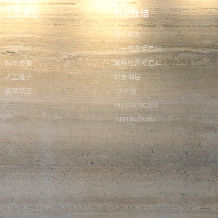
主治項目
網站連結
All-on-4
隱私條款
口腔外科
張元瀚醫師官網
顯微根管
葉映彤醫師官網
人工植牙
列表項目
齒顎矯正
LINE@
MESSENGER
INSTAGRAM