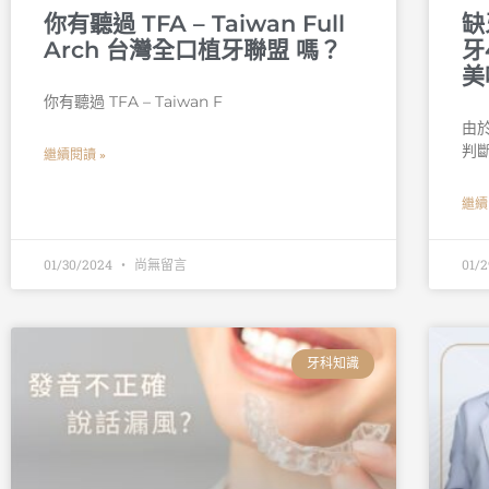
你有聽過 TFA – Taiwan Full
缺
Arch 台灣全口植牙聯盟 嗎？
牙
美
你有聽過 TFA – Taiwan F
由
判
繼續閱讀 »
繼續
01/30/2024
尚無留言
01/
牙科知識