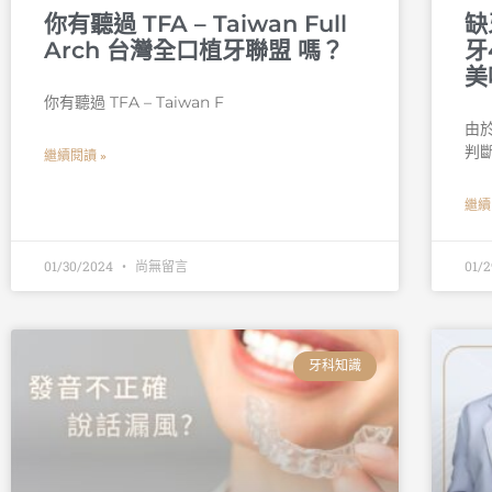
你有聽過 TFA – Taiwan Full
缺
Arch 台灣全口植牙聯盟 嗎？
牙
美
你有聽過 TFA – Taiwan F
由
判
繼續閱讀 »
繼續
01/30/2024
尚無留言
01/
牙科知識