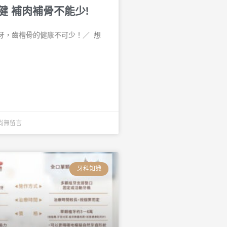
健 補肉補骨不能少!
，齒槽骨的健康不可少！／ 󠀠 想
尚無留言
牙科知識