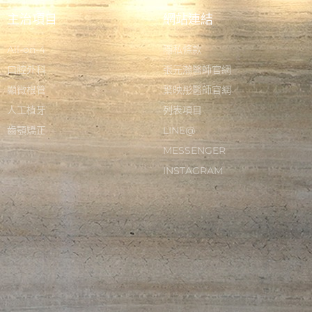
主治項目
網站連結
All-on-4
隱私條款
口腔外科
張元瀚醫師官網
顯微根管
葉映彤醫師官網
人工植牙
列表項目
齒顎矯正
LINE@
MESSENGER
INSTAGRAM