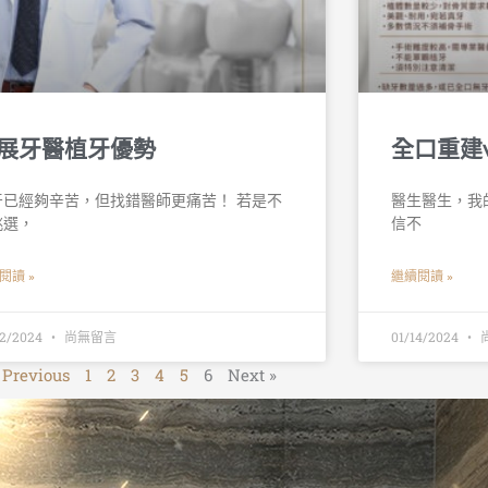
展牙醫植牙優勢
全口重建
牙已經夠辛苦，但找錯醫師更痛苦！ 若是不
醫生醫生，我的
挑選，
信不
閱讀 »
繼續閱讀 »
22/2024
尚無留言
01/14/2024
 Previous
1
2
3
4
5
6
Next »