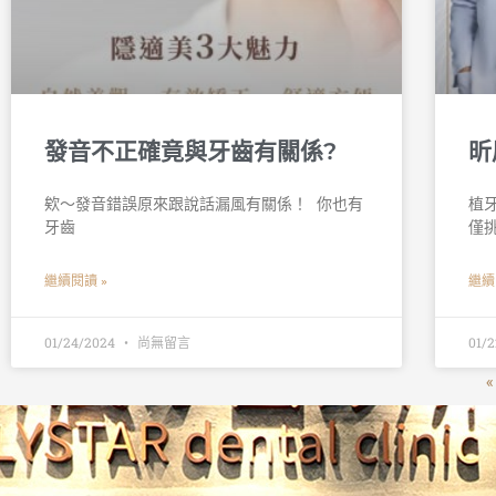
發音不正確竟與牙齒有關係?
昕
欸～發音錯誤原來跟說話漏風有關係！ 󠀠 你也有
植
牙齒
僅
繼續閱讀 »
繼續
01/24/2024
尚無留言
01/
«