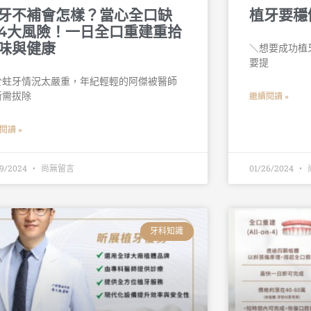
牙不補會怎樣？當心全口缺
植牙要穩
4大風險！一日全口重建重拾
味與健康
＼想要成功植牙
要提
於蛀牙情況太嚴重，年紀輕輕的阿傑被醫師
斷需拔除
繼續閱讀 »
閱讀 »
29/2024
尚無留言
01/26/2024
牙科知識