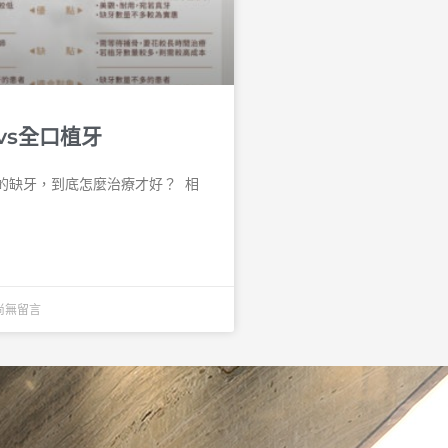
vs全口植牙
缺牙，到底怎麼治療才好？ 󠀠 相
尚無留言