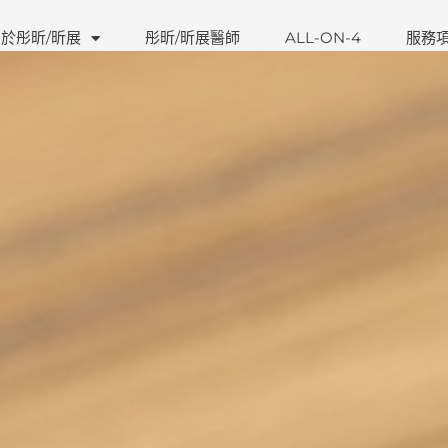
於彤昕/昕展
彤昕/昕展醫師
ALL-ON-4
服務