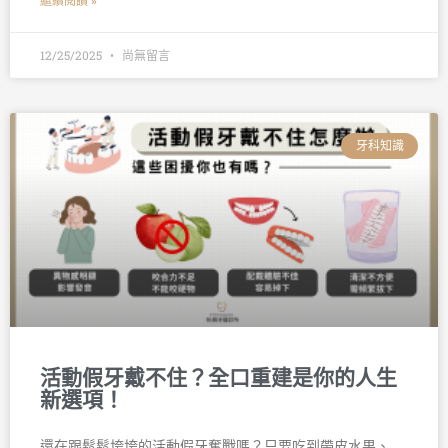
繼續閱讀 »
12/25/2025
尚無留言
牙科知識
活動假牙戴不住？全口重建是你的人生
新選項！
還在跟鬆鬆垮垮的活動假牙奮戰嗎？只要吃到帶皮水果、