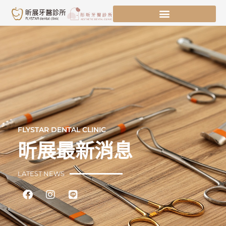
跳
至
主
要
內
容
FLYSTAR DENTAL CLINIC
昕展最新消息
LATEST NEWS
Facebook
Instagram
Line