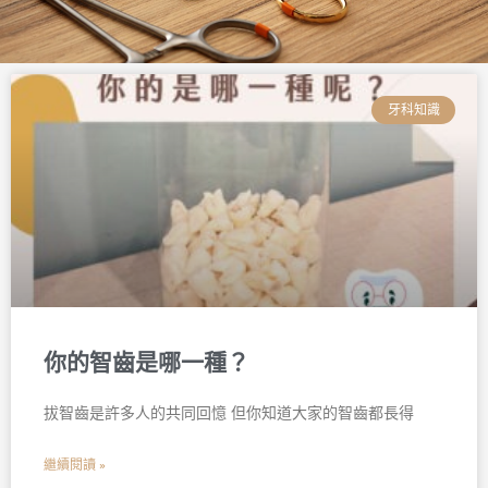
頁
頁
頁
頁
頁
頁
面
面
面
面
面
面
牙科知識
你的智齒是哪一種？
拔智齒是許多人的共同回憶 但你知道大家的智齒都長得
繼續閱讀 »