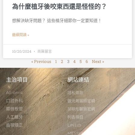
為什麼植牙後咬東西還是怪怪的？
想解決缺牙問題？ 這些植牙細節你一定要知道！ 󠀠
繼續閱讀 »
10/20/2024
尚無留言
« Previous
1
2
3
4
5
6
Next »
主治項目
網站連結
All-on-4
隱私條款
口腔外科
張元瀚醫師官網
顯微根管
葉映彤醫師官網
人工植牙
列表項目
齒顎矯正
LINE@
MESSENGER