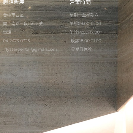
聯絡昕展
營業時間
台中市西區
星期一至星期六
向上南路一段166-5號
早診09:00-12:00
電話
午診14:00-17:00
04 2473 0325
晚診18:00-21:00
flystardental@gmail.com
星期日休診