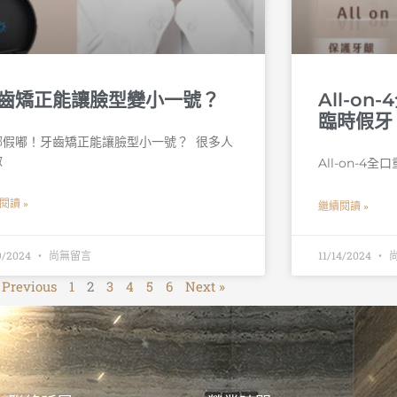
齒矯正能讓臉型變小一號？
All-o
臨時假牙
假嘟！牙齒矯正能讓臉型小一號？ 󠀠 很多人
做
All-on-
閱讀 »
繼續閱讀 »
19/2024
尚無留言
11/14/2024
 Previous
1
2
3
4
5
6
Next »