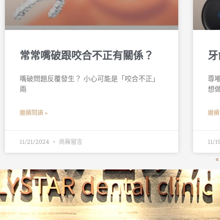
常常嘴破跟咬合不正有關係？
牙
嘴破問題反覆發生？ 小心可能是「咬合不正」 󠀠
尊嘟
兩
想
繼續閱讀 »
繼續
11/21/2024
尚無留言
11/
«