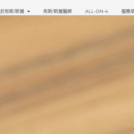
於彤昕/昕展
彤昕/昕展醫師
ALL-ON-4
服務