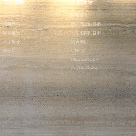
主治項目
網站連結
All-on-4
隱私條款
口腔外科
張元瀚醫師官網
顯微根管
葉映彤醫師官網
人工植牙
列表項目
齒顎矯正
LINE@
MESSENGER
INSTAGRAM