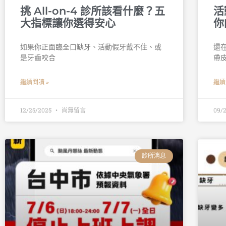
挑 All-on-4 診所該看什麼？五
活
大指標讓你選得安心
你
如果你正面臨全口缺牙、活動假牙戴不住、或
還
是牙齒咬合
帶
繼續閱讀 »
繼續
12/25/2025
尚無留言
09/
診所消息