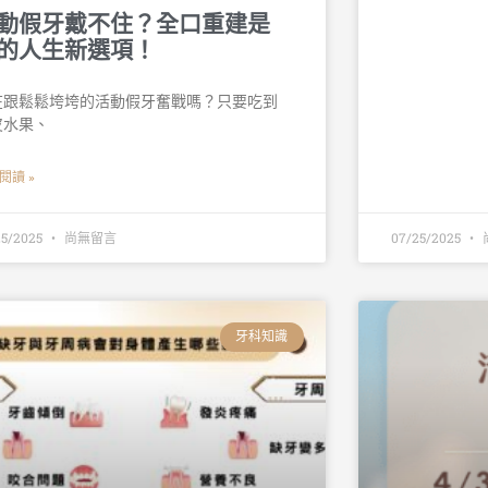
動假牙戴不住？全口重建是
的人生新選項！
在跟鬆鬆垮垮的活動假牙奮戰嗎？只要吃到
皮水果、
閱讀 »
25/2025
尚無留言
07/25/2025
牙科知識