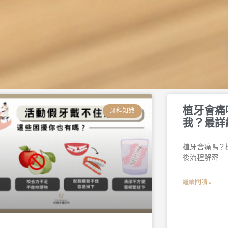
頁
頁
頁
頁
頁
頁
植牙會痛
面
面
面
面
面
面
牙科知識
我？最詳
植牙會痛嗎？
後流程解密
繼續閱讀 »