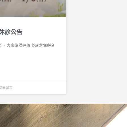
休診公告
紛，大家準備連假出遊或慎終追
尚無留言