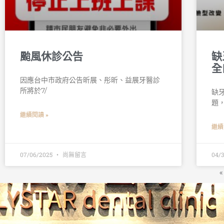
颱風休診公告
缺
全
因應台中市政府公告昕展、彤昕、益展牙醫診
所將於7/
缺
題
繼續閱讀 »
繼續
07/06/2025
尚無留言
04/
«