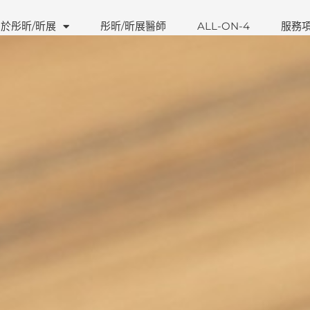
於彤昕/昕展
彤昕/昕展醫師
ALL-ON-4
服務