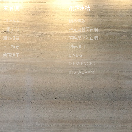
主治項目
網站連結
All-on-4
隱私條款
口腔外科
張元瀚醫師官網
顯微根管
葉映彤醫師官網
人工植牙
列表項目
齒顎矯正
LINE@
MESSENGER
INSTAGRAM