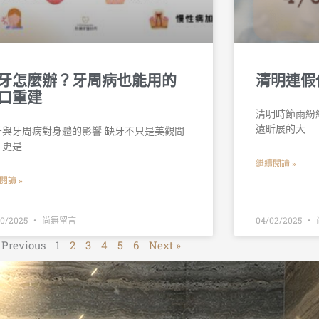
牙怎麼辦？牙周病也能用的
清明連假
口重建
清明時節雨紛
遠昕展的大
牙與牙周病對身體的影響 缺牙不只是美觀問
，更是
繼續閱讀 »
閱讀 »
30/2025
尚無留言
04/02/2025
 Previous
1
2
3
4
5
6
Next »