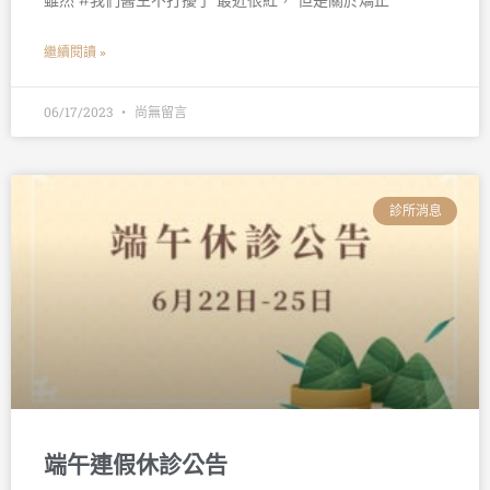
雖然 #我們醫生不打擾了 最近很紅， 但是關於矯正
繼續閱讀 »
06/17/2023
尚無留言
診所消息
端午連假休診公告