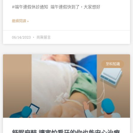
#端午連假休診通知 󠀠󠀠 端午連假快到了，大家想好
繼續閱讀 »
06/14/2023
尚無留言
牙科知識
舒眠麻醉 讓害怕看牙的你也能安心治療