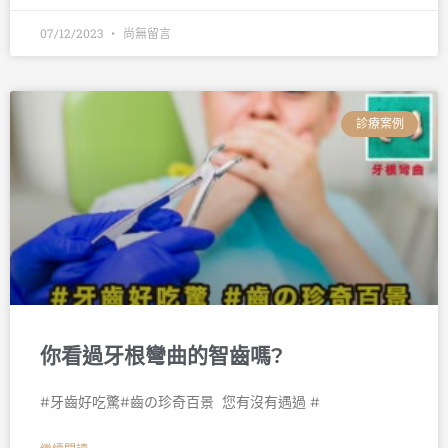
07/12/2023
尚無留言
診療案例
你看過牙根彎曲的智齒嗎?
󠀠#牙齒好吃驚#齒の珍奇百景 󠀠 您有沒有遇過 #