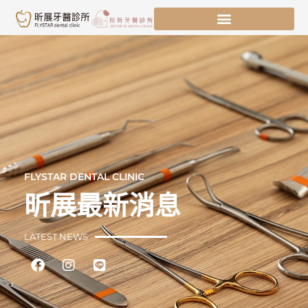
跳
至
主
要
內
容
FLYSTAR DENTAL CLINIC
昕展最新消息
LATEST NEWS
Facebook
Instagram
Line