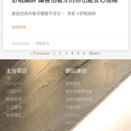
誰說完美的看牙體驗不存在！ 󠀠 多虧 #舒眠麻醉
繼續閱讀 »
06/11/2023
尚無留言
« Previous
1
2
3
4
5
6
Next »
主治項目
網站連結
All-on-4
隱私條款
口腔外科
張元瀚醫師官網
顯微根管
葉映彤醫師官網
人工植牙
列表項目
齒顎矯正
LINE@
MESSENGER
INSTAGRAM