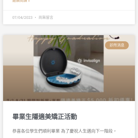
繼續閱讀 »
07/04/2023
尚無留言
診所消息
畢業生隱適美矯正活動
恭喜各位學生們順利畢業 為了慶祝人生邁向下一階段，