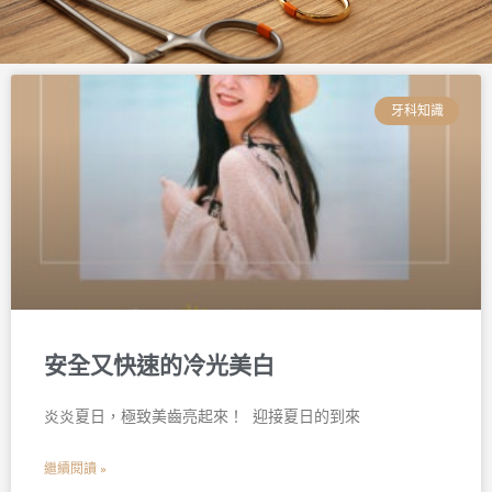
頁
頁
頁
頁
頁
頁
面
面
面
面
面
面
牙科知識
安全又快速的冷光美白
炎炎夏日，極致美齒亮起來！ 󠀠󠀠󠀠 迎接夏日的到來
繼續閱讀 »