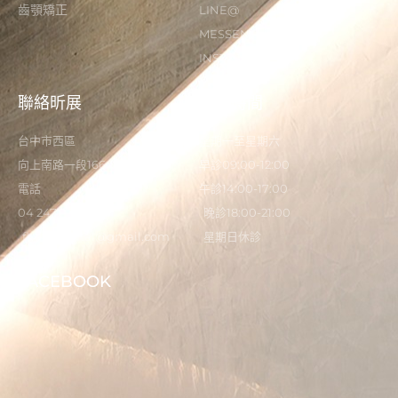
齒顎矯正
LINE@
MESSENGER
INSTAGRAM
聯絡昕展
營業時間
台中市西區
星期一至星期六
向上南路一段166-5號
早診09:00-12:00
電話
午診14:00-17:00
04 2473 0325
晚診18:00-21:00
flystardental@gmail.com
星期日休診
FACEBOOK