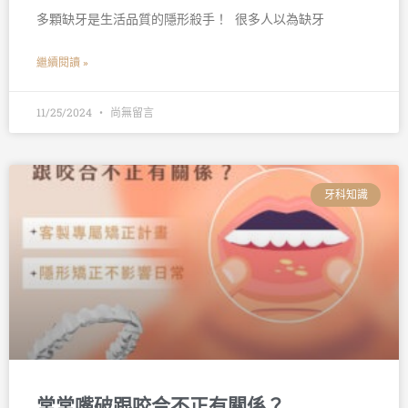
多顆缺牙是生活品質的隱形殺手！ 󠀠 很多人以為缺牙
繼續閱讀 »
11/25/2024
尚無留言
牙科知識
常常嘴破跟咬合不正有關係？