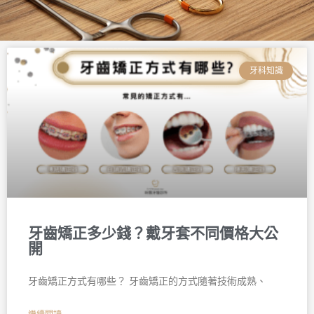
頁
頁
頁
頁
頁
頁
面
面
面
面
面
面
牙科知識
牙齒矯正多少錢？戴牙套不同價格大公
開
牙齒矯正方式有哪些？ 牙齒矯正的方式隨著技術成熟、