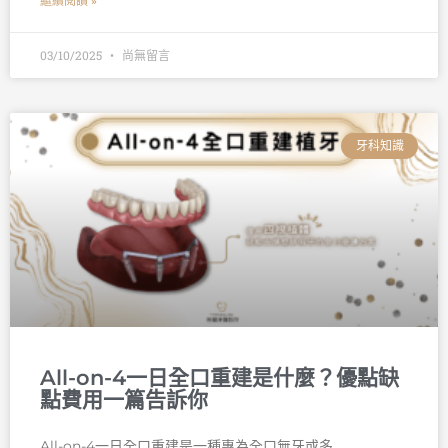
繼續閱讀 »
03/10/2025
尚無留言
牙科知識
All-on-4一日全口重建是什麼？優點缺
點費用一篇告訴你
All-on-4一日全口重建是一種專為全口無牙或多