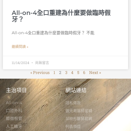
All-on-4全口重建為什麼要做臨時假
牙？
All-on-4全口重建為什麼要做臨時假牙？ 不能
繼續閱讀 »
11/14/2024
尚無留言
« Previous
1
2
3
4
5
6
Next »
主治項目
網站連結
All-on-4
隱私條款
口腔外科
張元瀚醫師官網
顯微根管
葉映彤醫師官網
人工植牙
列表項目