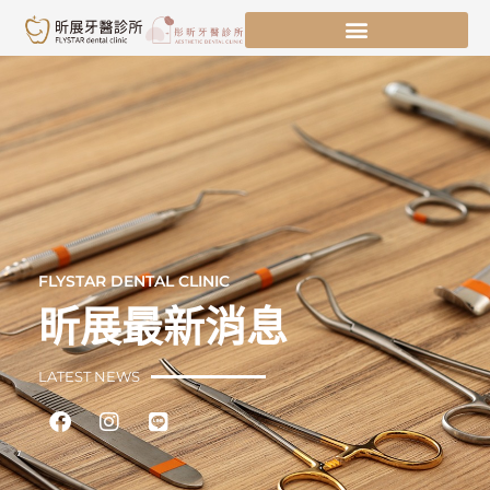
跳
至
主
要
內
容
FLYSTAR DENTAL CLINIC
昕展最新消息
LATEST NEWS
Facebook
Instagram
Line