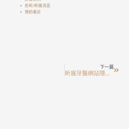
彤昕/昕展消息
預約看診
下一
下一篇
昕展牙醫網站隱私政策