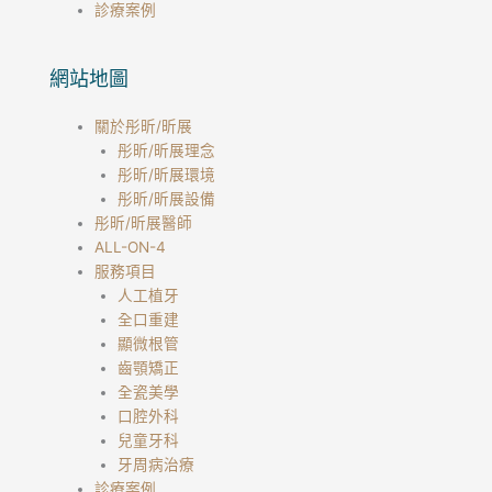
診療案例
網站地圖
關於彤昕/昕展
彤昕/昕展理念
彤昕/昕展環境
彤昕/昕展設備
彤昕/昕展醫師
ALL-ON-4
服務項目
人工植牙
全口重建
顯微根管
齒顎矯正
全瓷美學
口腔外科
兒童牙科
牙周病治療
診療案例