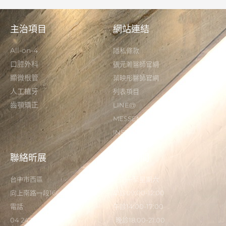
主治項目
網站連結
All-on-4
隱私條款
口腔外科
張元瀚醫師官網
顯微根管
葉映彤醫師官網
人工植牙
列表項目
齒顎矯正
LINE@
MESSENGER
INSTAGRAM
聯絡昕展
營業時間
台中市西區
星期一至星期六
向上南路一段166-5號
早診09:00-12:00
電話
午診14:00-17:00
04 2473 0325
晚診18:00-21:00