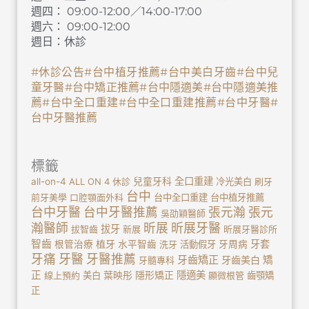
週四： 09:00-12:00／14:00-17:00
週六： 09:00-12:00
週日：休診
#休診公告
#台中植牙推薦
#台中美白牙齒
#台中兒
童牙醫
#台中矯正推薦
#台中隱適美
#台中隱適美推
薦
#台中全口重建
#台中全口重建推薦
#台中牙醫
#
台中牙醫推薦
標籤
全口重建
all-on-4
ALL ON 4
休診
兒童牙科
冷光美白
刷牙
台中
前牙美學
口腔顎面外科
台中全口重建
台中植牙推薦
台中牙醫
台中牙醫推薦
張元瀚
張元
吳劭穎醫師
瀚醫師
昕展
昕展牙醫
拔牙
拔智齒
新展
昕展牙醫診所
智齒
植牙
牙套
根管治療
水平智齒
洗牙
活動假牙
牙周病
牙痛
牙醫
牙醫推薦
牙齒矯正
牙齒美白
矯
牙髓專科
正
隱適美
線上預約
美白
葉映彤
隱形矯正
顯微根管
齒顎矯
正