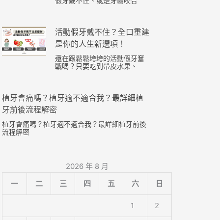
假牙戴不住、或是牙齒咬合
活動假牙戴不住？全口重建
是你的人生新選項！
還在跟鬆鬆垮垮的活動假牙奮
戰嗎？只要吃到帶皮水果、
植牙會痛嗎？植牙適不適合我？最詳細植
牙前後流程解密
植牙會痛嗎？植牙適不適合我？最詳細植牙前後
流程解密
2026 年 8 月
一
二
三
四
五
六
日
1
2