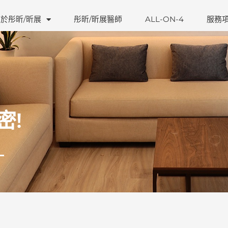
於彤昕/昕展
彤昕/昕展醫師
ALL-ON-4
服務
密!