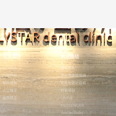
主治項目
網站連結
All-on-4
隱私條款
口腔外科
張元瀚醫師官網
顯微根管
葉映彤醫師官網
人工植牙
列表項目
齒顎矯正
LINE@
MESSENGER
INSTAGRAM