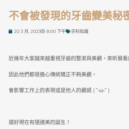
不會被發現的牙齒變美秘密
20 3 月, 2023
8:00 下午
牙科知識
近幾年大家越來越重視牙齒的整潔與美觀，來昕展看
因此他們都很擔心傳統矯正不夠美觀，
會影響工作上的表現或是他人的觀感 ( ˘•ω•˘ )
󠀠
還好現在有隱適美的誕生！