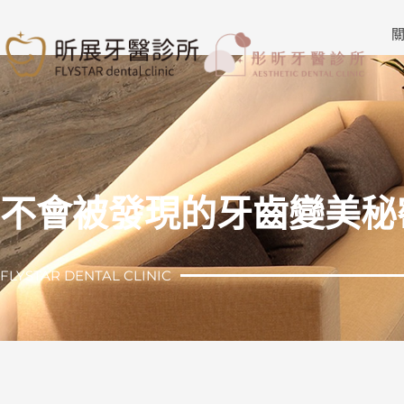
跳
至
關
主
要
內
容
不會被發現的牙齒變美秘
FLYSTAR DENTAL CLINIC