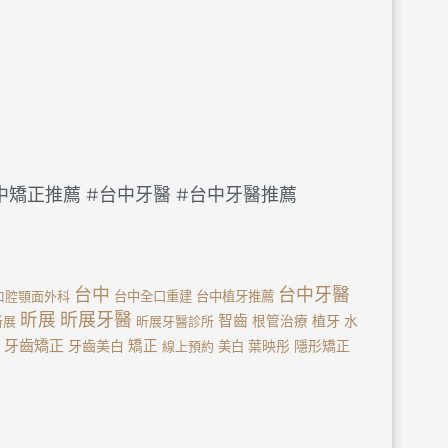
台中矯正推薦 #台中牙醫 #台中牙醫推薦
台中
台中牙醫
口腔顎面外科
台中全口重建
台中植牙推薦
昕展
昕展牙醫
智齒
植牙
新展
昕展牙醫診所
根管治療
水
牙齒矯正
牙齒美白
矯正
線上預約
美白
葉映彤
隱形矯正