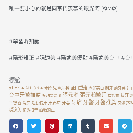
唯一要小心的就是同事們羨慕的眼光阿 (✪ω✪)
󠀠
#學習昕知識
#隱形矯正 #隱適美 #隱適美優點 #隱適美台中 #
標籤
全口重建
all-on-4
ALL ON 4
休診
兒童牙科
冷光美白
刷牙
前牙美學
台中牙醫推薦
張元瀚
張元瀚醫師
拔牙
吳劭穎醫師
拔智齒
牙痛
牙醫
牙醫推薦
牙套
平智齒
洗牙
活動假牙
牙周病
牙髓專科
隱適美
顯微根管
齒顎矯正