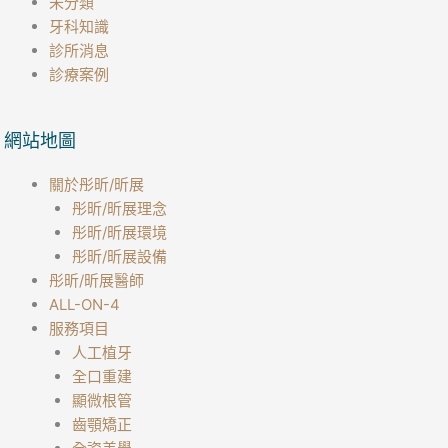
未分類
牙科知識
診所消息
診療案例
網站地圖
關於彤昕/昕展
彤昕/昕展理念
彤昕/昕展環境
彤昕/昕展設備
彤昕/昕展醫師
ALL-ON-4
服務項目
人工植牙
全口重建
顯微根管
齒顎矯正