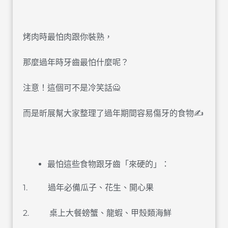
烤肉時最怕肉跟你裝熟，
那麼過年時牙齒最怕什麼呢？
注意！這個可不是冷笑話🙅
而是昕展幫大家整理了過年期間容易傷牙的食物✍
󠀠
最怕這些食物跟牙齒「來硬的」：
1. 過年必備瓜子、花生、開心果
2. 桌上大餐螃蟹、龍蝦、甲殼類海鮮