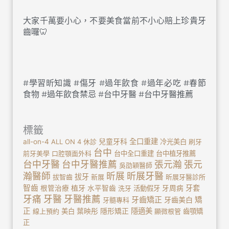
大家千萬要小心，不要美食當前不小心賠上珍貴牙
齒囉🦷
#學習昕知識 #傷牙 #過年飲食 #過年必吃 #春節
食物 #過年飲食禁忌 #台中牙醫 #台中牙醫推薦
標籤
全口重建
all-on-4
ALL ON 4
休診
兒童牙科
冷光美白
刷牙
台中
前牙美學
口腔顎面外科
台中全口重建
台中植牙推薦
台中牙醫
台中牙醫推薦
張元瀚
張元
吳劭穎醫師
瀚醫師
昕展
昕展牙醫
拔牙
拔智齒
新展
昕展牙醫診所
智齒
植牙
牙套
根管治療
水平智齒
洗牙
活動假牙
牙周病
牙痛
牙醫
牙醫推薦
牙齒矯正
牙齒美白
矯
牙髓專科
正
隱適美
線上預約
美白
葉映彤
隱形矯正
顯微根管
齒顎矯
正