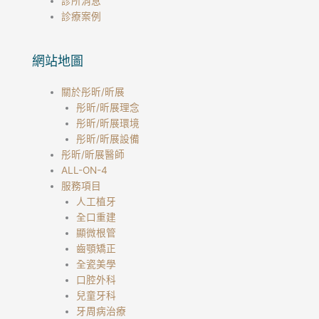
診所消息
診療案例
網站地圖
關於彤昕/昕展
彤昕/昕展理念
彤昕/昕展環境
彤昕/昕展設備
彤昕/昕展醫師
ALL-ON-4
服務項目
人工植牙
全口重建
顯微根管
齒顎矯正
全瓷美學
口腔外科
兒童牙科
牙周病治療