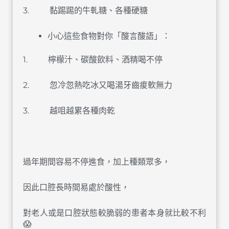
3. 黏踢踢的牛軋糖、各種硬糖
小心這些食物對你「酸言酸語」：
1. 檸檬汁、碳酸飲料、酒精喝不停
2. 忽冷忽熱吃冰又喝湯牙齒痠軟無力
3. 越咀越累各種肉乾
󠀠
過年期間容易不停進食，加上種類眾多，
因此口腔長時間易處於酸性，
對老人或是口腔狀態較脆弱的患者本身就比較不利
😱