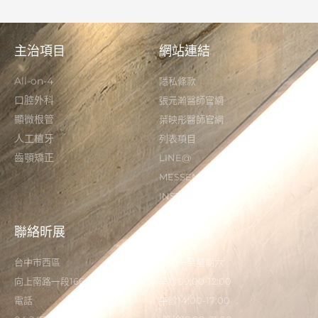
主治項目
網站連結
All-on-4
隱私條款
口腔外科
張元瀚醫師官網
顯微根管
葉映彤醫師官網
人工植牙
列表項目
齒顎矯正
LINE@
MESSENGER
INSTAGRAM
聯絡昕展
營業時間
台中市西區
星期一至星期六
向上南路一段166-5號
早診09:00-12:00
電話
午診14:00-17:00