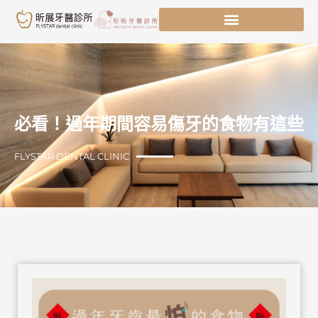
跳
至
主
要
內
容
必看！過年期間容易傷牙的食物有這些
FLYSTAR DENTAL CLINIC