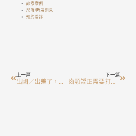
診療案例
彤昕/昕展消息
預約看診
上一頁
下一
上一篇
下一篇
出國／出差了，還能進行牙齒矯正嗎？
齒顎矯正需要打骨釘嗎？