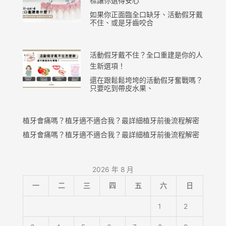
標讓你選得安心
如果你正面臨全口缺牙、活動假牙戴
不住、或是牙齒咬合
活動假牙戴不住？全口重建是你的人
生新選項！
還在跟鬆鬆垮垮的活動假牙奮戰嗎？
只要吃到帶皮水果、
植牙會痛嗎？植牙適不適合我？最詳細植牙前後流程解密
植牙會痛嗎？植牙適不適合我？最詳細植牙前後流程解密
2026 年 8 月
一
二
三
四
五
六
日
1
2