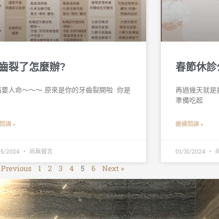
齒裂了怎麼辦?
春節休診
要人命～～～ 原來是你的牙齒裂開啦 󠀠 你是
再過幾天就是
準備吃起
閱讀 »
繼續閱讀 »
05/2024
尚無留言
01/31/2024
 Previous
1
2
3
4
5
6
Next »