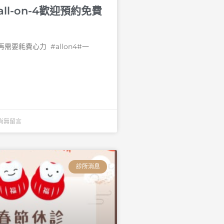
ll-on-4歡迎預約免費
要耗費心力 󠀠 #allon4#一
尚無留言
診所消息