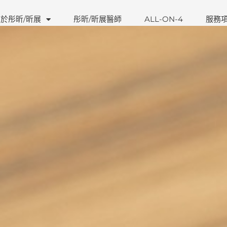
於彤昕/昕展
彤昕/昕展醫師
ALL-ON-4
服務