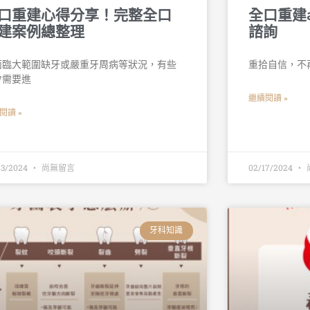
口重建心得分享！完整全口
全口重建a
建案例總整理
諮詢
面臨大範圍缺牙或嚴重牙周病等狀況，有些
重拾自信，不再需
會需要進
繼續閱讀 »
閱讀 »
23/2024
尚無留言
02/17/2024
牙科知識