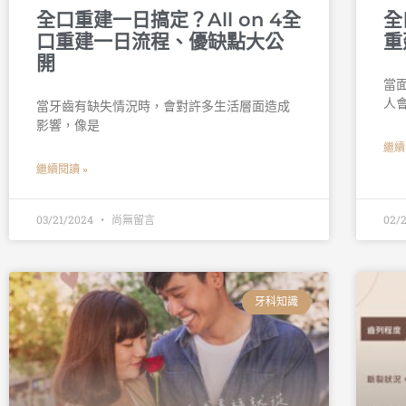
全口重建一日搞定？All on 4全
全
口重建一日流程、優缺點大公
重
開
當
人
當牙齒有缺失情況時，會對許多生活層面造成
影響，像是
繼續
繼續閱讀 »
03/21/2024
尚無留言
02/
牙科知識