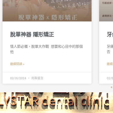
脫單神器 隱形矯正
牙
情人節必備，脫單大作戰 󠀠󠀠 想要和心目中的那個
牙痛
他
否
繼續閱讀 »
繼續
02/16/2024
尚無留言
02/
«