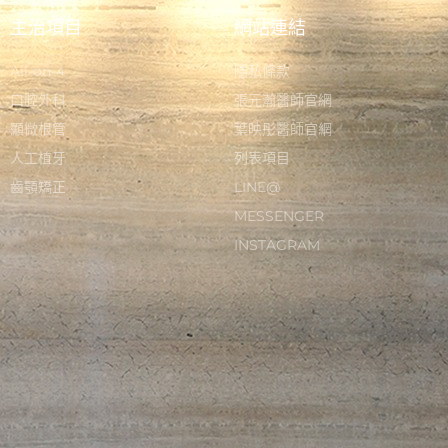
主治項目
網站連結
All-on-4
隱私條款
口腔外科
張元瀚醫師官網
顯微根管
葉映彤醫師官網
人工植牙
列表項目
齒顎矯正
LINE@
MESSENGER
INSTAGRAM