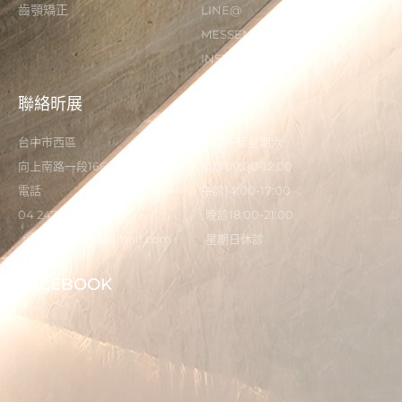
齒顎矯正
LINE@
MESSENGER
INSTAGRAM
聯絡昕展
營業時間
台中市西區
星期一至星期六
向上南路一段166-5號
早診09:00-12:00
電話
午診14:00-17:00
04 2473 0325
晚診18:00-21:00
flystardental@gmail.com
星期日休診
FACEBOOK