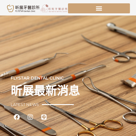
跳
至
主
要
內
容
FLYSTAR DENTAL CLINIC
昕展最新消息
LATEST NEWS
Facebook
Instagram
Line