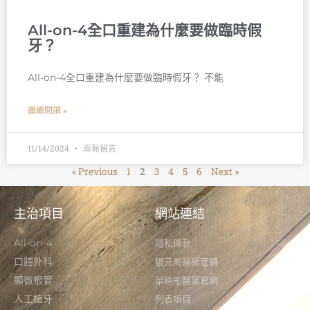
All-on-4全口重建為什麼要做臨時假
牙？
All-on-4全口重建為什麼要做臨時假牙？ 不能
繼續閱讀 »
11/14/2024
尚無留言
« Previous
1
2
3
4
5
6
Next »
主治項目
網站連結
All-on-4
隱私條款
口腔外科
張元瀚醫師官網
顯微根管
葉映彤醫師官網
人工植牙
列表項目