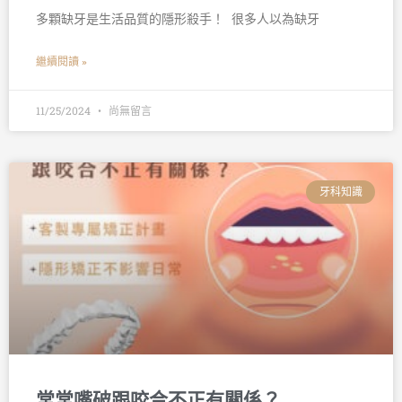
多顆缺牙是生活品質的隱形殺手！ 󠀠 很多人以為缺牙
繼續閱讀 »
11/25/2024
尚無留言
牙科知識
常常嘴破跟咬合不正有關係？