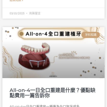
繼續閱讀 »
03/10/2025
尚無留言
牙科知識
All-on-4一日全口重建是什麼？優點缺
點費用一篇告訴你
All-on-4一日全口重建是一種專為全口無牙或多