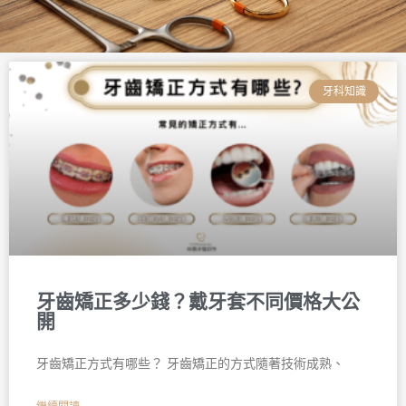
頁
頁
頁
頁
頁
頁
面
面
面
面
面
面
牙科知識
牙齒矯正多少錢？戴牙套不同價格大公
開
牙齒矯正方式有哪些？ 牙齒矯正的方式隨著技術成熟、