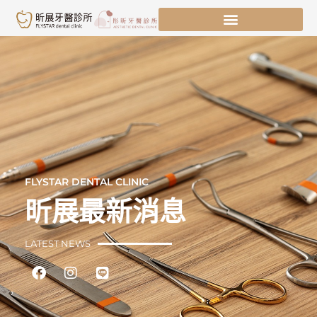
跳
至
主
要
內
容
FLYSTAR DENTAL CLINIC
昕展最新消息
LATEST NEWS
Facebook
Instagram
Line