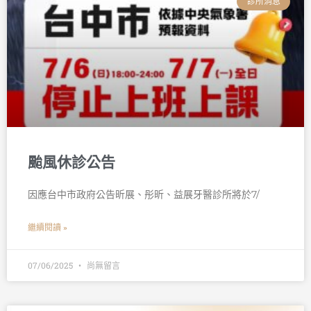
診所消息
颱風休診公告
因應台中市政府公告昕展、彤昕、益展牙醫診所將於7/
繼續閱讀 »
07/06/2025
尚無留言