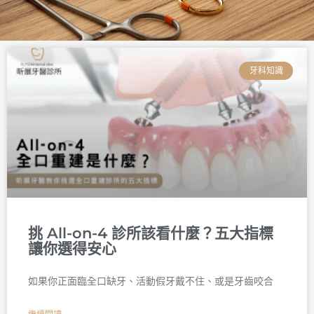
頁
頁
頁
頁
頁
頁
面
面
面
面
面
面
牙科知識
挑 All-on-4 診所該看什麼？五大指標
讓你選得安心
如果你正面臨全口缺牙、活動假牙戴不住、或是牙齒咬合