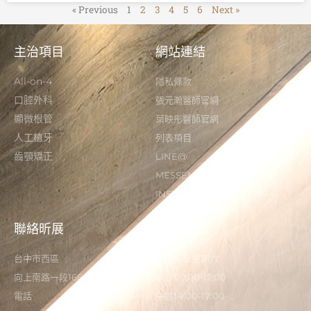
« Previous
1
2
3
4
5
6
Next »
主治項目
網站連結
All-on-4
隱私條款
口腔外科
張元瀚醫師官網
顯微根管
葉映彤醫師官網
人工植牙
列表項目
齒顎矯正
LINE@
MESSENGER
INSTAGRAM
聯絡昕展
營業時間
台中市西區
星期一至星期六
向上南路一段166-5號
早診09:00-12:00
電話
午診14:00-17:00