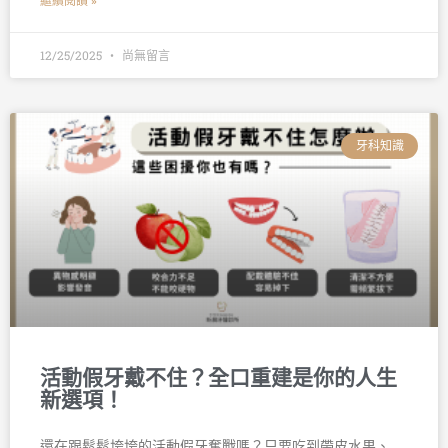
繼續閱讀 »
12/25/2025
尚無留言
牙科知識
活動假牙戴不住？全口重建是你的人生
新選項！
還在跟鬆鬆垮垮的活動假牙奮戰嗎？只要吃到帶皮水果、