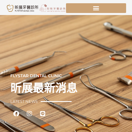
跳
至
主
要
內
容
FLYSTAR DENTAL CLINIC
昕展最新消息
LATEST NEWS
Facebook
Instagram
Line