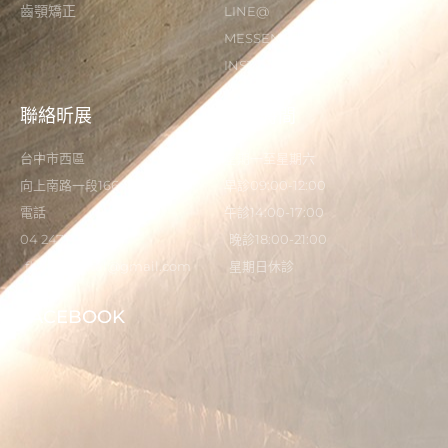
齒顎矯正
LINE@
MESSENGER
INSTAGRAM
聯絡昕展
營業時間
台中市西區
星期一至星期六
向上南路一段166-5號
早診09:00-12:00
電話
午診14:00-17:00
04 2473 0325
晚診18:00-21:00
flystardental@gmail.com
星期日休診
FACEBOOK