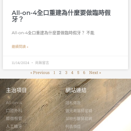
All-on-4全口重建為什麼要做臨時假
牙？
All-on-4全口重建為什麼要做臨時假牙？ 不能
繼續閱讀 »
11/14/2024
尚無留言
« Previous
1
2
3
4
5
6
Next »
主治項目
網站連結
All-on-4
隱私條款
口腔外科
張元瀚醫師官網
顯微根管
葉映彤醫師官網
人工植牙
列表項目