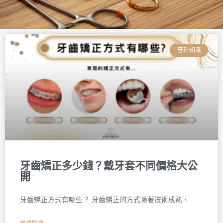
頁
頁
頁
頁
頁
頁
面
面
面
面
面
面
牙科知識
牙齒矯正多少錢？戴牙套不同價格大公
開
牙齒矯正方式有哪些？ 牙齒矯正的方式隨著技術成熟、