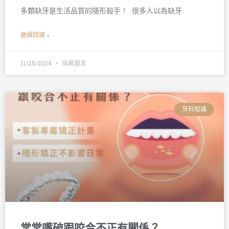
多顆缺牙是生活品質的隱形殺手！ 󠀠 很多人以為缺牙
繼續閱讀 »
11/25/2024
尚無留言
牙科知識
常常嘴破跟咬合不正有關係？