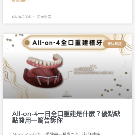
繼續閱讀 »
03/10/2025
尚無留言
牙科知識
All-on-4一日全口重建是什麼？優點缺
點費用一篇告訴你
All-on-4一日全口重建是一種專為全口無牙或多