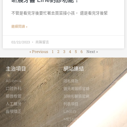
不管是看完牙後要忙著去買菜接小孩， 還是看完牙後緊
繼續閱讀 »
02/22/2023
尚無留言
« Previous
1
2
3
4
5
6
Next »
主治項目
網站連結
All-on-4
隱私條款
口腔外科
張元瀚醫師官網
顯微根管
葉映彤醫師官網
人工植牙
列表項目
齒顎矯正
LINE@
MESSENGER
INSTAGRAM