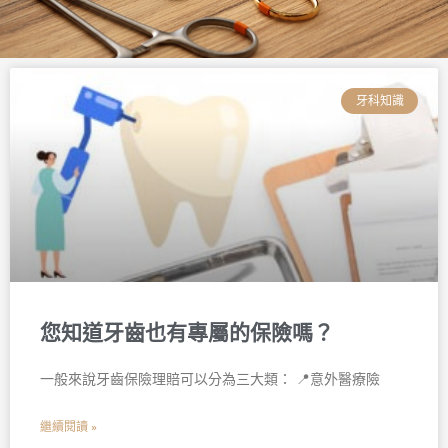
頁
頁
頁
頁
頁
頁
面
面
面
面
面
面
牙科知識
您知道牙齒也有專屬的保險嗎？
一般來說牙齒保險理賠可以分為三大類： 📍意外醫療險
繼續閱讀 »