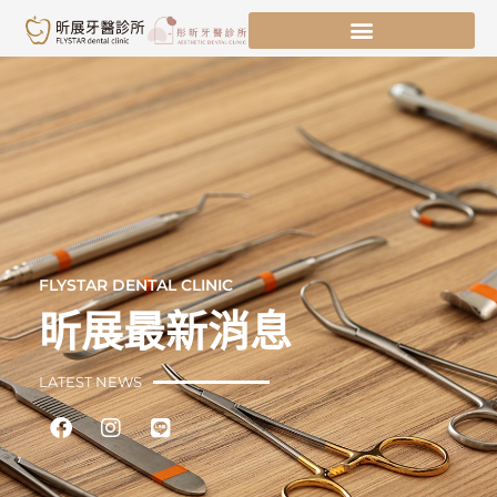
跳
至
主
要
內
容
FLYSTAR DENTAL CLINIC
昕展最新消息
LATEST NEWS
Facebook
Instagram
Line