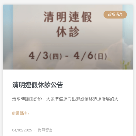
診所消息
清明連假休診公告
清明時節雨紛紛，大家準備連假出遊或慎終追遠昕展的大
繼續閱讀 »
04/02/2025
尚無留言