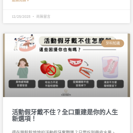
繼續閱讀 »
12/25/2025
尚無留言
牙科知識
活動假牙戴不住？全口重建是你的人生
新選項！
還在跟鬆鬆垮垮的活動假牙奮戰嗎？只要吃到帶皮水果、