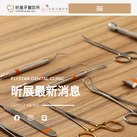
跳
至
主
要
內
容
FLYSTAR DENTAL CLINIC
昕展最新消息
LATEST NEWS
Facebook
Instagram
Line