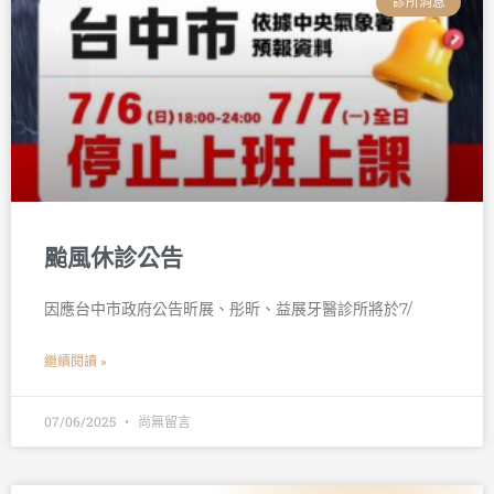
診所消息
颱風休診公告
因應台中市政府公告昕展、彤昕、益展牙醫診所將於7/
繼續閱讀 »
07/06/2025
尚無留言