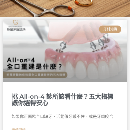
頁
頁
頁
頁
頁
頁
面
面
面
面
面
面
牙科知識
挑 All-on-4 診所該看什麼？五大指標
讓你選得安心
如果你正面臨全口缺牙、活動假牙戴不住、或是牙齒咬合