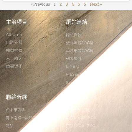
« Previous
1
2
3
4
5
6
Next »
主治項目
網站連結
All-on-4
隱私條款
口腔外科
張元瀚醫師官網
顯微根管
葉映彤醫師官網
人工植牙
列表項目
齒顎矯正
LINE@
MESSENGER
INSTAGRAM
聯絡昕展
營業時間
台中市西區
星期一至星期六
向上南路一段166-5號
早診09:00-12:00
電話
午診14:00-17:00