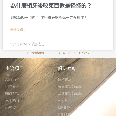
為什麼植牙後咬東西還是怪怪的？
想解決缺牙問題？ 這些植牙細節你一定要知道！ 󠀠
繼續閱讀 »
10/20/2024
尚無留言
« Previous
1
2
3
4
5
6
Next »
主治項目
網站連結
All-on-4
隱私條款
口腔外科
張元瀚醫師官網
顯微根管
葉映彤醫師官網
人工植牙
列表項目
齒顎矯正
LINE@
MESSENGER