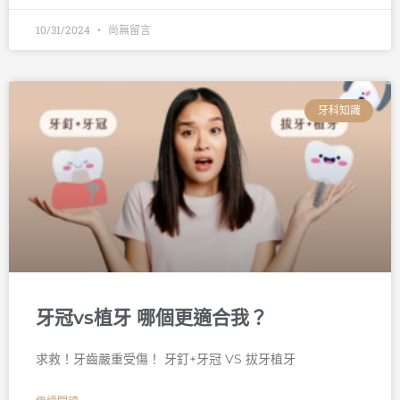
10/31/2024
尚無留言
牙科知識
牙冠vs植牙 哪個更適合我？
求救！牙齒嚴重受傷！ 牙釘+牙冠 VS 拔牙植牙