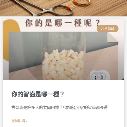
頁
頁
頁
頁
頁
頁
面
面
面
面
面
面
牙科知識
你的智齒是哪一種？
拔智齒是許多人的共同回憶 但你知道大家的智齒都長得
繼續閱讀 »