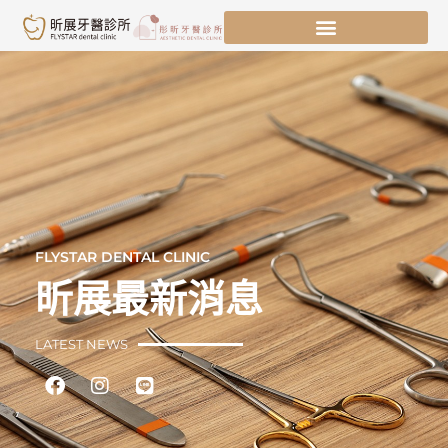
跳
至
主
要
內
容
FLYSTAR DENTAL CLINIC
昕展最新消息
LATEST NEWS
Facebook
Instagram
Line