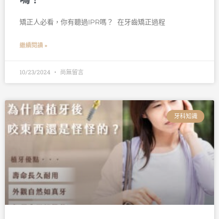
矯正人必看，你有聽過IPR嗎？ 󠀠 在牙齒矯正過程
繼續閱讀 »
10/23/2024
尚無留言
牙科知識