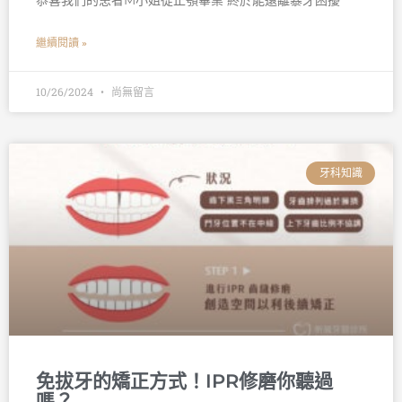
恭喜我們的患者M小姐從正顎畢業 終於能遠離暴牙困擾
繼續閱讀 »
10/26/2024
尚無留言
牙科知識
免拔牙的矯正方式！IPR修磨你聽過
嗎？