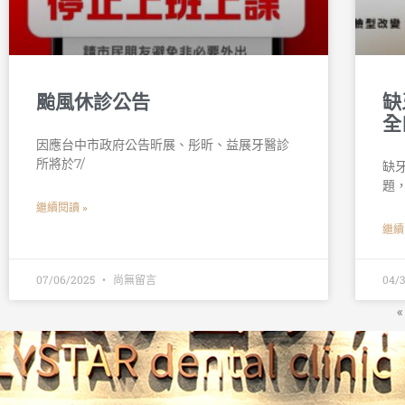
颱風休診公告
缺
全
因應台中市政府公告昕展、彤昕、益展牙醫診
所將於7/
缺
題
繼續閱讀 »
繼續
07/06/2025
尚無留言
04/
«