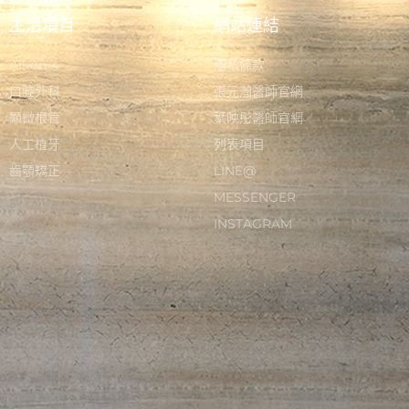
主治項目
網站連結
All-on-4
隱私條款
口腔外科
張元瀚醫師官網
顯微根管
葉映彤醫師官網
人工植牙
列表項目
齒顎矯正
LINE@
MESSENGER
INSTAGRAM