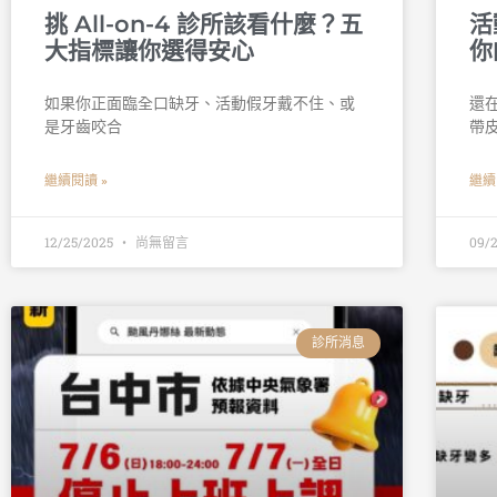
挑 All-on-4 診所該看什麼？五
活
大指標讓你選得安心
你
如果你正面臨全口缺牙、活動假牙戴不住、或
還
是牙齒咬合
帶
繼續閱讀 »
繼續
12/25/2025
尚無留言
09/
診所消息