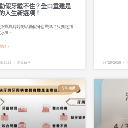
動假牙戴不住？全口重建是
的人生新選項！
在跟鬆鬆垮垮的活動假牙奮戰嗎？只要吃到
皮水果、
閱讀 »
25/2025
尚無留言
07/25/2025
牙科知識