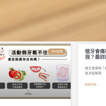
頁
頁
頁
頁
頁
頁
植牙會痛
面
面
面
面
面
面
牙科知識
我？最詳
植牙會痛嗎？
後流程解密
繼續閱讀 »