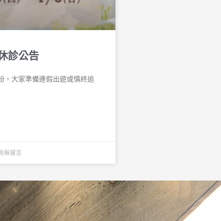
休診公告
紛，大家準備連假出遊或慎終追
尚無留言