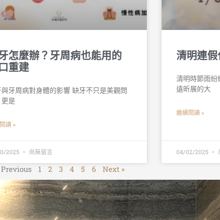
牙怎麼辦？牙周病也能用的
清明連假
口重建
清明時節雨紛
遠昕展的大
牙與牙周病對身體的影響 缺牙不只是美觀問
，更是
繼續閱讀 »
閱讀 »
30/2025
尚無留言
04/02/2025
 Previous
1
2
3
4
5
6
Next »