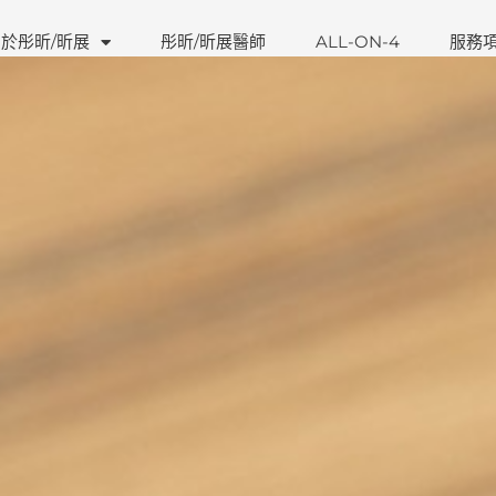
於彤昕/昕展
彤昕/昕展醫師
ALL-ON-4
服務